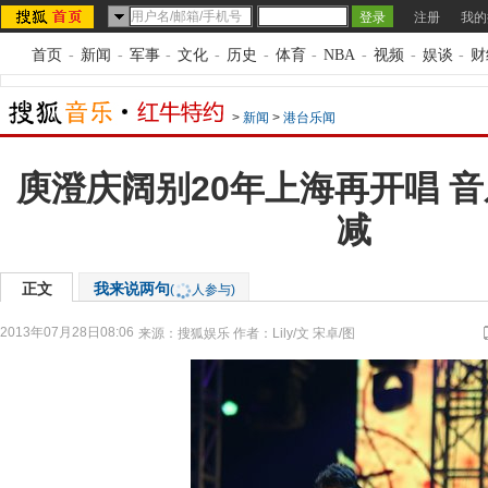
注册
我的
首页
-
新闻
-
军事
-
文化
-
历史
-
体育
-
NBA
-
视频
-
娱谈
-
财
>
新闻
>
港台乐闻
庾澄庆阔别20年上海再开唱 
减
正文
我来说两句
(
人参与)
2013年07月28日08:06
来源：
搜狐娱乐
作者：Lily/文 宋卓/图