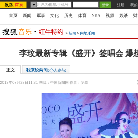
注册
我的
首页
-
新闻
-
军事
-
文化
-
历史
-
体育
-
NBA
-
视频
-
娱谈
-
财
>
新闻
>
内地乐闻
李玟最新专辑《盛开》签唱会 爆
正文
我来说两句
(
人参与)
2013年07月28日11:31
来源：
中国新闻网
作者：罗攀