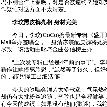
冯小刚合作上春晚，对是否被邀约？她却
作繁忙对这方面不太清楚。
李玟黑皮裤亮相 身材完美
今日，李玟(CoCo)携最新专辑《盛开
Mall举办签唱会，一身清凉装配皮裤将她
尽致，该活动由叱咤金曲公信榜主办。
“上次发专辑已经是4年前的事了”。李
新作让她倍感欣慰，“虽然等了很久，但好
的，都说‘慢工出细活’嘛”。
今天的签唱会涌入太多歌迷，气氛热烈
却仍有大批粉丝追随，李玟也是全程微笑，
有今天的成绩，如果没有他们(歌迷)，我