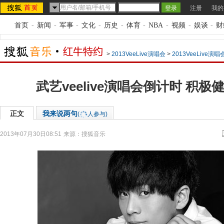
注册
我的
首页
-
新闻
-
军事
-
文化
-
历史
-
体育
-
NBA
-
视频
-
娱谈
-
财
>
2013VeeLive演唱会
>
2013VeeLive演
武艺veelive演唱会倒计时 积
正文
我来说两句
(
人参与)
2013年07月30日08:51
来源：
搜狐音乐