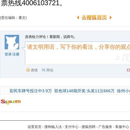
票热线4006103721。
(责任编辑：董文)
发表给力评论！看新闻，说两句。
登录
/
注册
表情
辩论
C
彩民车牌号投注中3.9万
双色球148期开奖:头奖11注666万
徐州小
设置首页
-
搜狗输入法
-
支付中心
-
搜狐招聘
-
广告服务
-
客服中心