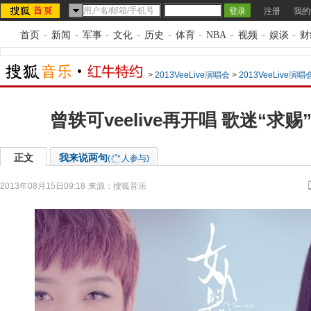
注册
我的
首页
-
新闻
-
军事
-
文化
-
历史
-
体育
-
NBA
-
视频
-
娱谈
-
财
>
2013VeeLive演唱会
>
2013VeeLive演
曾轶可veelive再开唱 歌迷“求
正文
我来说两句
(
人参与)
2013年08月15日09:18
来源：
搜狐音乐