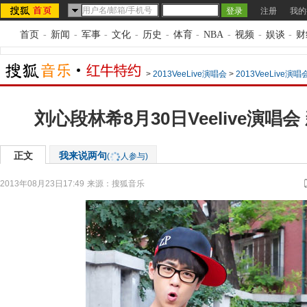
注册
我的
首页
-
新闻
-
军事
-
文化
-
历史
-
体育
-
NBA
-
视频
-
娱谈
-
财
>
2013VeeLive演唱会
>
2013VeeLive演
刘心段林希8月30日Veelive演唱
正文
我来说两句
(
人参与)
2013年08月23日17:49
来源：
搜狐音乐