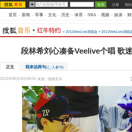
注册
我的
首页
-
新闻
-
军事
-
文化
-
历史
-
体育
-
NBA
-
视频
-
娱谈
-
财
>
2013VeeLive演唱会
>
2013VeeLive演
段林希刘心凑备Veelive个唱 
正文
我来说两句
(
人参与)
2013年08月28日09:02
来源：
搜狐音乐