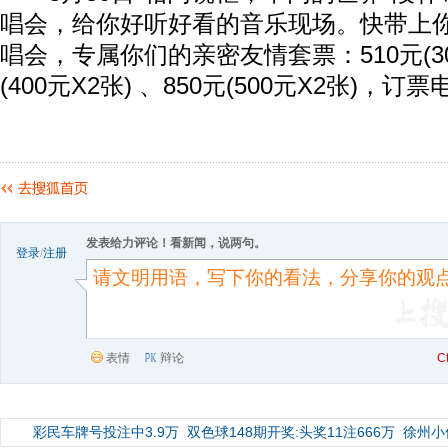
唱会，给你好听好看的音乐现场。快带上
唱会，专属你们的亲密友情套票：510元(300
(400元X2张) 、850元(500元X2张)，订票电
发表给力评论！看新闻，说两句。
登录
/
注册
表情
辩论
C
彩民车牌号投注中3.9万
双色球148期开奖:头奖11注666万
徐州小