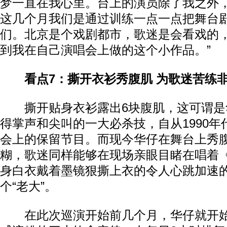
梦一直在我心里。台上的演员除了我之外
这几个月我们是通过训练一点一点把舞台
们。北京是个戏剧都市，歌迷是会看戏的
到我在自己演唱会上做的这个小作品。”
看点7：撕开衣衫秀腹肌 为歌迷苦练
撕开贴身衣衫露出6块腹肌，这可谓是
得掌声和尖叫的一大必杀技，自从1990
会上的保留节目。而现今华仔在舞台上秀
糊，歌迷同样能够在现场亲眼目睹在唱着
身白衣戴着墨镜狠撕上衣的令人心跳加速
个“老大”。
在此次巡演开始前几个月，华仔就开始