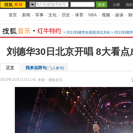
注册
我的
首页
-
新闻
-
军事
-
文化
-
历史
-
体育
-
NBA
-
视频
-
娱谈
-
财
>
2013刘德华全国巡演北京站
>
2013刘
刘德华30日北京开唱 8大看
正文
我来说两句
(
人参与)
2013年10月11日11:41
来源：
搜狐音乐