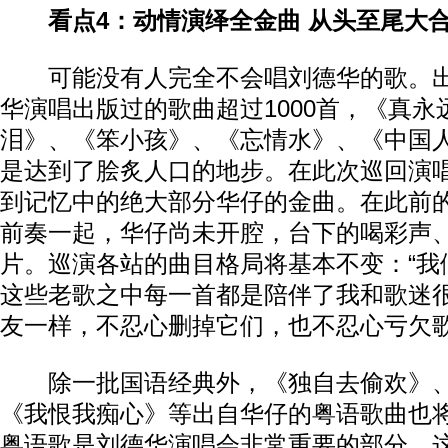
看点4：动情演绎全金曲 从头至尾大
可能没有人完全不会唱刘德华的歌。出
华演唱出版过的歌曲超过1000首，《真永
泪》、《笨小孩》、《忘情水》、《中国
是达到了脍炙人口的地步。在此次巡回演
到记忆中的绝大部分华仔的金曲。在此前
前奏一起，华仔尚未开腔，台下的喝彩声
片。巡演各站的曲目格局将基本不变：“我
这些老歌之中每一首都是陪伴了我和歌迷
友一样，不忍心删掉它们，也不忍心亏欠歌
除一批国语经典外，《独自去偷欢》、
《我恨我痴心》等出自华仔的粤语歌曲也
粤语歌是刘德华演唱会非常重要的部分，