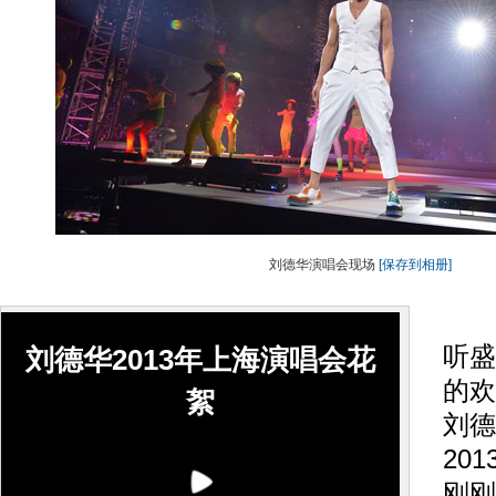
刘德华演唱会现场
[保存到相册]
一
听盛
刘德华2013年上海演唱会花
的欢
絮
刘德
20
刚刚