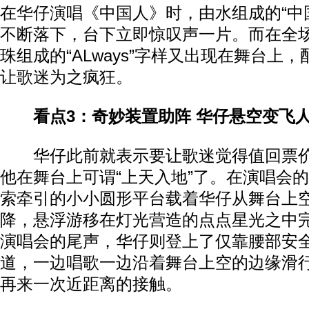
在华仔演唱《中国人》时，由水组成的“中
不断落下，台下立即惊叹声一片。而在全
珠组成的“ALways”字样又出现在舞台上
让歌迷为之疯狂。
看点3：奇妙装置助阵 华仔悬空变飞
华仔此前就表示要让歌迷觉得值回票价
他在舞台上可谓“上天入地”了。在演唱会
索牵引的小小圆形平台载着华仔从舞台上
降，悬浮游移在灯光营造的点点星光之中
演唱会的尾声，华仔则登上了仅靠腰部安
道，一边唱歌一边沿着舞台上空的边缘滑
再来一次近距离的接触。