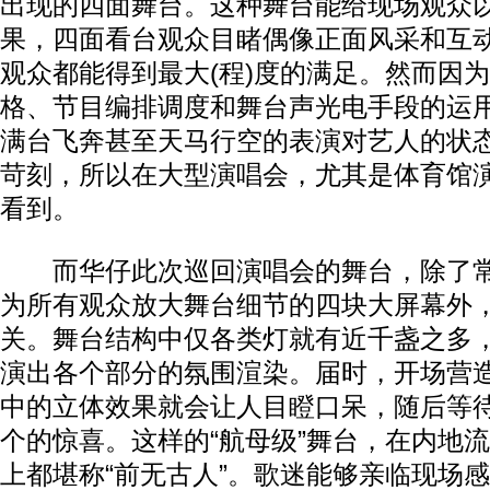
出现的四面舞台。这种舞台能给现场观众
果，四面看台观众目睹偶像正面风采和互
观众都能得到最大(程)度的满足。然而因
格、节目编排调度和舞台声光电手段的运
满台飞奔甚至天马行空的表演对艺人的状
苛刻，所以在大型演唱会，尤其是体育馆
看到。
而华仔此次巡回演唱会的舞台，除了常
为所有观众放大舞台细节的四块大屏幕外
关。舞台结构中仅各类灯就有近千盏之多，
演出各个部分的氛围渲染。届时，开场营
中的立体效果就会让人目瞪口呆，随后等
个的惊喜。这样的“航母级”舞台，在内地
上都堪称“前无古人”。歌迷能够亲临现场