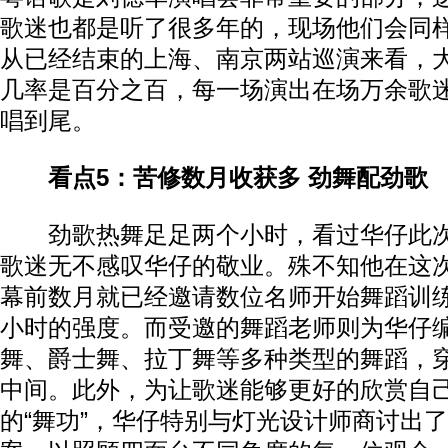
歌迷也都是听了很多年的，现场他们会同样
从已经结束的上海、南京两站巡演来看，
几率是百分之百，每一场演出在场万余歌
唱到尾。
看点5：苦修数月收获多 劲舞配劲歌
劲歌热舞足足两个小时，看过华仔此次
歌迷无不感叹华仔的敬业。殊不知他在这
幕前数月就已经邀请数位名师开始舞蹈训
小时的强度。而受邀的舞蹈老师则为华仔
舞、爵士舞、拉丁舞等多种类型的舞蹈，
中间。此外，为让歌迷能够更好的欣赏自
的“舞功”，华仔特别与灯光设计师商讨出