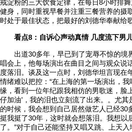
戒淀粉的三大饮食定律，在每日8小时排
健身，同时重视早餐并注重三餐营养的摄
时处于最佳状态，把最好的刘德华奉献给
看点8：自诉心声动真情 几度流下男
出道30多年，早已到了宠辱不惊的境
唱会上，他每场演出在曲目之间与观众说
度落泪。谈及这一点时，刘德华坦言现在
情绪难以把控：“在上海的第一场演出，我
缘，看到一位年纪跟我相仿的男歌迷，脸上
仔加油’，我的泪也立刻流了出来。。尤其
的时候，我会想到自己居然做艺人已经30
挺我挺了30年，这时就会想落泪。我想以
了。”对于自己还能坚持又唱又跳、上天入