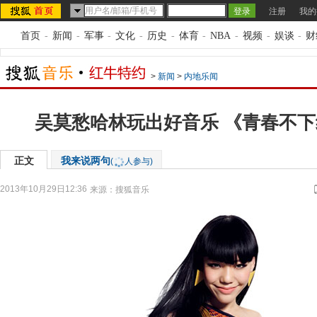
注册
我的
首页
-
新闻
-
军事
-
文化
-
历史
-
体育
-
NBA
-
视频
-
娱谈
-
财
>
新闻
>
内地乐闻
吴莫愁哈林玩出好音乐 《青春不
正文
我来说两句
(
人参与)
2013年10月29日12:36
来源：
搜狐音乐