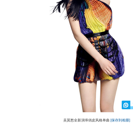
吴莫愁全新演绎俏皮风格单曲
[保存到相册]