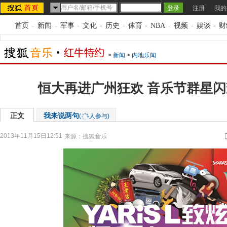
注册
我的
首页
-
新闻
-
军事
-
文化
-
历史
-
体育
-
NBA
-
视频
-
娱谈
-
财
>
新闻
>
内地乐闻
恒大再进广州狂欢 音乐节群星
正文
我来说两句
(
人参与)
2013年11月15日12:51
来源：
搜狐音乐