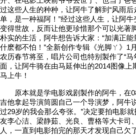
开、在电影上映前爷爷去世了、也当了爸
过这些人生的种种，让阿牛了解到“风雨后
单，是一种福阿！”经过这些人生，让阿牛
变得世故，反而让他更珍惜那个可以光著
朴实的生活，阿牛想告诉大家：“加满正能
什麽都不怕！”全新创作专辑《光脚ㄚ》1月
农历春节将至，唱片公司也特别製作了“马
面，让阿牛骑在由马延伸出的2014图像
马上牛！
原本就是学电影戏剧製作的阿牛，在0
吉他拿起导演筒圆自己一个导演梦，阿牛说
过29岁的我会那么夸张。”决定要拍电影
友李心洁、梁静茹、光良、曹格等大卡司
人，一直到电影拍完的那天才发现自己欠