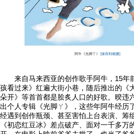
阿牛《光脚丫》
[保存到相册]
来自马来西亚的创作歌手阿牛，15年
孩看过来》红遍大街小巷，随后推出的《
朵开》等首首都是脍炙人口的好歌。暌违
出个人专辑《光脚ㄚ》，这些年阿牛经历
经遇到创作瓶颈、甚至害怕上台表演、筹
《初恋红豆冰》差点破产、面对一千多万