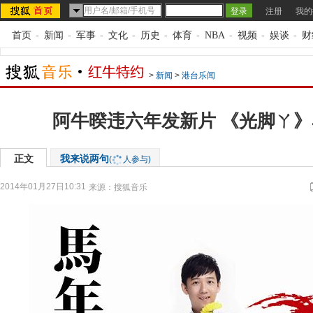
注册
我的
首页
-
新闻
-
军事
-
文化
-
历史
-
体育
-
NBA
-
视频
-
娱谈
-
财
>
新闻
>
港台乐闻
阿牛暌违六年发新片 《光脚ㄚ
正文
我来说两句
(
人参与)
2014年01月27日10:31
来源：
搜狐音乐