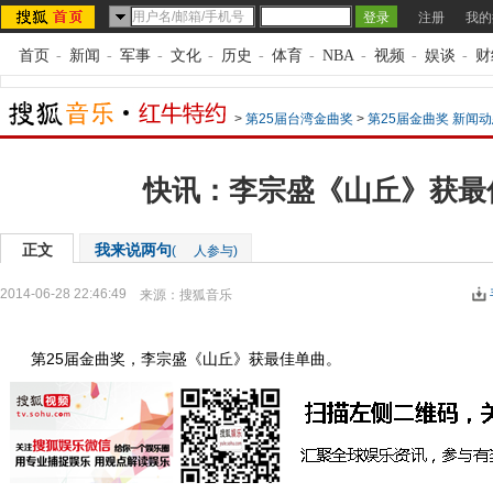
注册
我的
首页
-
新闻
-
军事
-
文化
-
历史
-
体育
-
NBA
-
视频
-
娱谈
-
财
>
第25届台湾金曲奖
>
第25届金曲奖 新闻
快讯：李宗盛《山丘》获最
正文
我来说两句
(
人参与)
2014-06-28 22:46:49
来源：
搜狐音乐
第25届金曲奖，李宗盛《山丘》获最佳单曲。