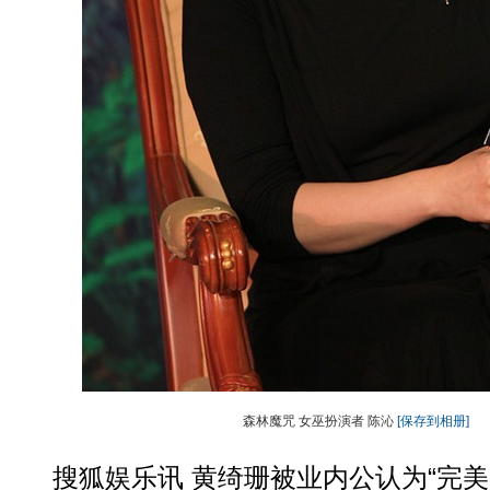
森林魔咒 女巫扮演者 陈沁
[保存到相册]
搜狐娱乐讯 黄绮珊被业内公认为“完美