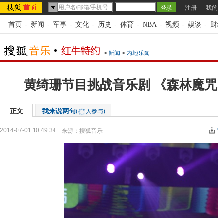
注册
我的
首页
-
新闻
-
军事
-
文化
-
历史
-
体育
-
NBA
-
视频
-
娱谈
-
财
>
新闻
>
内地乐闻
黄绮珊节目挑战音乐剧 《森林魔
正文
我来说两句
(
人参与)
2014-07-01 10:49:34
来源：
搜狐音乐