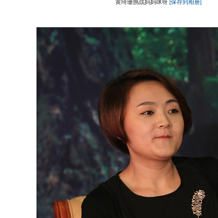
黄绮珊挑战妈妈咪呀
[保存到相册]