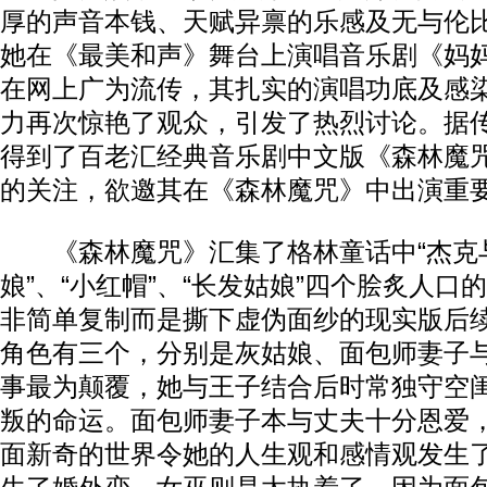
厚的声音本钱、天赋异禀的乐感及无与伦
她在《最美和声》舞台上演唱音乐剧《妈
在网上广为流传，其扎实的演唱功底及感
力再次惊艳了观众，引发了热烈讨论。据
得到了百老汇经典音乐剧中文版《森林魔
的关注，欲邀其在《森林魔咒》中出演重
《森林魔咒》汇集了格林童话中“杰克与
娘”、“小红帽”、“长发姑娘”四个脍炙人口
非简单复制而是撕下虚伪面纱的现实版后
角色有三个，分别是灰姑娘、面包师妻子
事最为颠覆，她与王子结合后时常独守空
叛的命运。面包师妻子本与丈夫十分恩爱
面新奇的世界令她的人生观和感情观发生