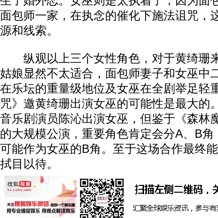
生了婚外恋。女巫则是太执着了，因为面
面包师一家，在执念的催化下施法诅咒，
源和线索。
纵观以上三个女性角色，对于黄绮珊来
姑娘显然不太适合，面包师妻子和女巫中
在乐坛的重量级地位及女巫在全剧举足轻
咒》邀黄绮珊出演女巫的可能性是最大的
音乐剧演员陈沁出演女巫，但鉴于《森林魔
的大规模公演，重要角色肯定会分A、B角
可能作为女巫的B角。至于这场合作最终
拭目以待。