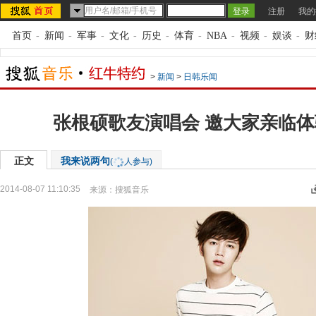
注册
我的
首页
-
新闻
-
军事
-
文化
-
历史
-
体育
-
NBA
-
视频
-
娱谈
-
财
>
新闻
>
日韩乐闻
张根硕歌友演唱会 邀大家亲临
正文
我来说两句
(
人参与)
2014-08-07 11:10:35
来源：
搜狐音乐