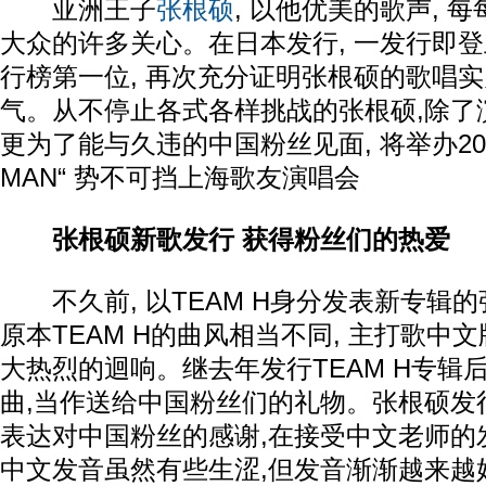
亚洲王子
张根硕
, 以他优美的歌声, 
大众的许多关心。在日本发行, 一发行即登上
行榜第一位, 再次充分证明张根硕的歌唱
气。从不停止各式各样挑战的张根硕,除了
更为了能与久违的中国粉丝见面, 将举办2014
MAN“ 势不可挡上海歌友演唱会
张根硕新歌发行 获得粉丝们的热爱
不久前, 以TEAM H身分发表新专辑的
原本TEAM H的曲风相当不同, 主打歌中文
大热烈的迴响。继去年发行TEAM H专辑
曲,当作送给中国粉丝们的礼物。张根硕发
表达对中国粉丝的感谢,在接受中文老师的
中文发音虽然有些生涩,但发音渐渐越来越