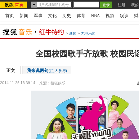
注册
我的
首页
-
新闻
-
军事
-
文化
-
历史
-
体育
-
NBA
-
视频
-
娱谈
-
财
>
新闻
>
内地乐闻
全国校园歌手齐放歌 校园民
正文
我来说两句
(
人参与)
2014-11-25 16:39:14
来源：
搜狐娱乐