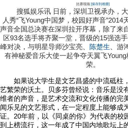
比赛现场
[保存到相册]
搜狐娱乐讯 日前，深圳卫视承办，大
人秀“飞Young中国梦，校园好声音”2014
声音全国总决赛在深圳拉开序幕，除了来自
区93名选手将齐聚一堂，晋级的15强选
峰对决，与明星导师沙宝亮、
陈楚生
、游
有神秘爱音乐大使一起争夺天翼飞Youn
荣。
如果说大学生是文艺昌盛的中流砥柱，
艺繁荣的沃土。贝多芬曾经说：音乐是没
维者的声音，是艺术交流和文化传播的完
闻乐见的文艺形式，在一定程度上能够成
证。20年前，以《同桌的你》为代表的校
到上榜流行，这一年成了中国内地歌坛上的