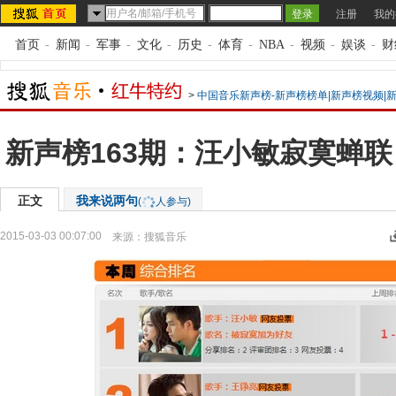
注册
我的
首页
-
新闻
-
军事
-
文化
-
历史
-
体育
-
NBA
-
视频
-
娱谈
-
财
>
中国音乐新声榜-新声榜榜单|新声榜视频|
新声榜163期：汪小敏寂寞蝉联
正文
我来说两句
(
人参与)
2015-03-03 00:07:00
来源：
搜狐音乐