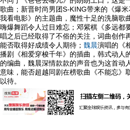
不同于《爸爸去哪儿》的朗朗上口，这是
歌曲；新晋时尚男团S-KING带来的《爆
我看电影》的主题曲，魔性十足的洗脑歌
嗨爆舞蹈令人过目难忘；邓紫棋《多远都
唱之后已经取得了不俗的关注，词曲创作
能否取得好成绩令人期待；
魏晨
演唱的《
播剧《相爱穿梭千年》的插曲，韩式动人
的编曲，魏晨深情款款的声音也为这首动
意味，能否超越同剧在榜歌曲《不能忘》
以待。