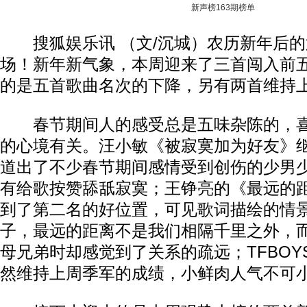
新声榜163期榜单
搜狐娱乐讯 （文/沉城）农历新年后的
场！新年新气象，本周迎来了三首闯入前
的是五首歌曲名次的下降，另有两首维持
春节期间人的感受总是五味杂陈的，喜
的心境有关。汪小敏《被寂寞加为好友》
道出了不少春节期间感情受到创伤的少男
有给歌按赞舔舐寂寞；王铮亮的《最远的
到了第二名的好位置，可见歌词描绘的情
子，最远的距离不是我们相隔千里之外，
母兄弟时却感觉到了关系的疏远；TFBOY
然维持上周季军的成绩，小鲜肉人气不可