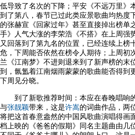
低导致了名次的下降；平安《不远万里》
到了第八，春节已过此类应景歌曲均热度
的张赫宣《回家过年》甚至直接掉出榜单
手》人气大涨的李荣浩《不搭》在上周强
又回落到了第九名的位置，已经连续上榜
危，下周能否依然在榜令人期待；上周初
兰《江南梦》不进则退来到了新声榜的末
到，氤氲着江南烟雨蒙蒙的歌曲能否得到
下周见分晓。
到了新歌推荐时间：本应在春晚唱响的
与
张靓颖
带来，这是
许嵩
的词曲作品，两
将把这首春意盎然的中国风歌曲演唱得画
档上映的《爸爸的假期》同名主题曲由几