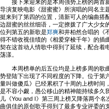
接下来迎来的是本周强势上榜的两首
导演复映电影《甜蜜蜜》所演唱的同名主
挺来到了第四的位置，清新可人的编曲搭
边甜蜜的丝丝细语，一定撩拨了广大少女
位列第五的新歌是
郑爽
和井柏然合唱的《
得不错收视佳绩的《相爱穿梭千年》的插
契在这首动人情歌中得到了延续，配合着
荡漾。
本周榜单的后五位均是上榜多周的歌曲
势登陆下出现了不同程度的下降。位于第
量叫做傻瓜》已经累积了十周的上榜时间
是不容小觑，愚公移山的精神能持续多久
儿《You and I》第三周上榜又降落两个
曲俱佳的原创歌手得到了最多专业评委的