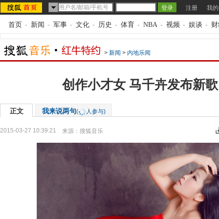
注册
我的
首页
-
新闻
-
军事
-
文化
-
历史
-
体育
-
NBA
-
视频
-
娱谈
-
财
>
新闻
>
内地乐闻
创作小才女 马千卉发布新
正文
我来说两句
(
人参与)
2015-03-27 10:39:21
来源：
搜狐音乐