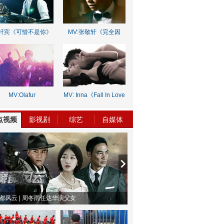
轩宾《可惜不是你》
MV:张敬轩《完全因
你》
MV:Olafur
MV: Inna《Fall In Love
rnalds《Old Skin》
Lie》
点视频
影视剧
综艺
自媒体
情哲学
南方有乔木 | “科创CP”渐入佳境
魔都风云 