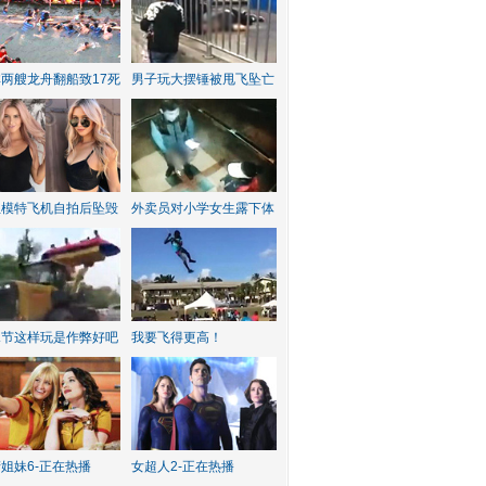
两艘龙舟翻船致17死
男子玩大摆锤被甩飞坠亡
红模特飞机自拍后坠毁
外卖员对小学女生露下体
水节这样玩是作弊好吧
我要飞得更高！
姐妹6-正在热播
女超人2-正在热播