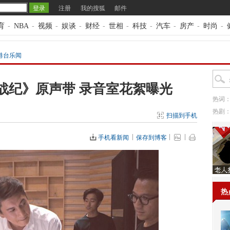
注册
我的搜狐
邮件
育
-
NBA
-
视频
-
娱谈
-
财经
-
世相
-
科技
-
汽车
-
房产
-
时尚
-
港台乐闻
战纪》原声带 录音室花絮曝光
热词
热剧
扫描到手机
手机看新闻
保存到博客
热