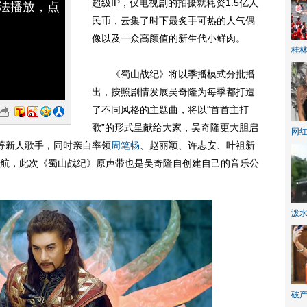
超级IP，仅电视剧的拍摄就耗资1.5亿人
无法播放，点
民币，云集了时下最炙手可热的人气偶
像以及一众高颜值的新生代小鲜肉。
桂林
《蜀山战纪》将以季播模式分批播
出，按照剧情发展吴奇隆为每季都打造
了不同风格的主题曲，将以“首首主打
歌”的形式呈献给大家，吴奇隆更大胆启
网
雷琛瑜等新人歌手，同时亲自率领
周笔畅
、赵丽颖、许志安、叶祖新
航，此次《蜀山战纪》原声带也是吴奇隆自创建自己的音乐公
泼
破产