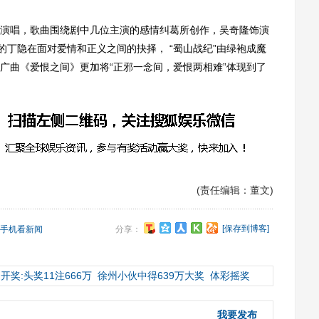
唱，歌曲围绕剧中几位主演的感情纠葛所创作，吴奇隆饰演
的丁隐在面对爱情和正义之间的抉择， “蜀山战纪”由绿袍成魔
广曲《爱恨之间》更加将“正邪一念间，爱恨两相难”体现到了
(责任编辑：董文)
[保存到博客]
手机看新闻
分享：
开奖:头奖11注666万
徐州小伙中得639万大奖
体彩摇奖
我要发布