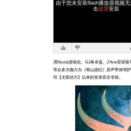
由于您未安装flash播放器视频
击
这里
安装
用Nicola曾咏欣、GJ蒋卓嘉、J'Arie
等众多大咖力为《蜀山战纪》原声带保驾护
司【太阳动力】以来的首张音乐专辑。