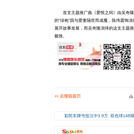
首支主题推广曲《爱恨之间》由吴奇隆演
的“绿袍”因与爱妻隔世而成魔，陈伟霆饰演
展开故事发展，而吴奇隆演绎的这支主题推
极致。
彩民车牌号投注中3.9万
双色球148期