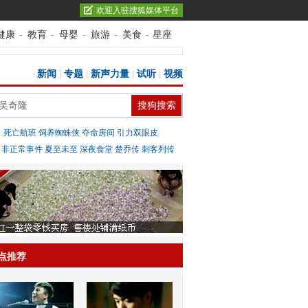
欢迎入驻搜狐媒体平台
健康
-
教育
-
母婴
-
旅游
-
美食
-
星座
新闻
|
专题
|
新声力量
|
试听
|
视频
：
死亡航班
饲养蜘蛛侠
夺命房间
引力双眼皮
：
非正常事件
夏至未至
深夜食堂
楚乔传
刺客列传
点推荐