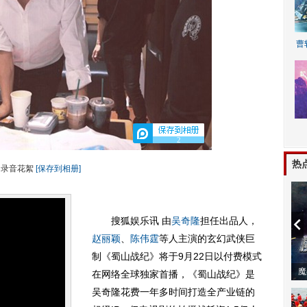
曹
2
A
热
录音花絮
[保存到相册]
搜狐娱乐讯 由
吴奇隆
担任出品人，
赵丽颖
、
陈伟霆
等人主演的玄幻武侠巨
制《蜀山战纪》将于9月22日以付费模式
动物系恋人啊 | 钟欣潼体验爱
在网络全球独家首播，《蜀山战纪》是
吴奇隆花费一年多时间打造全产业链的