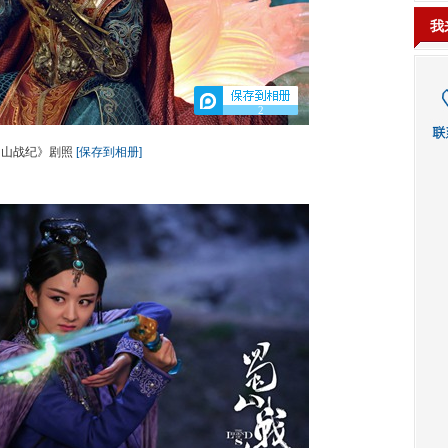
我
2
蜀山战纪》剧照
[保存到相册]