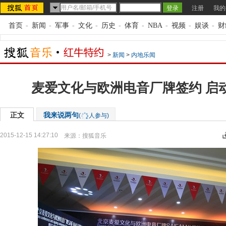
注册
我的
首页
-
新闻
-
军事
-
文化
-
历史
-
体育
-
NBA
-
视频
-
娱谈
-
财
>
新闻
>
内地乐闻
麦爱文化与欧洲电音厂牌签约 启
正文
我来说两句
(
人参与)
2015-12-15 14:27:10
来源：
搜狐音乐