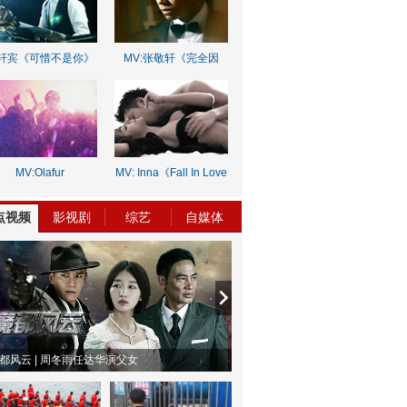
轩宾《可惜不是你》
MV:张敬轩《完全因
你》
MV:Olafur
MV: Inna《Fall In Love
rnalds《Old Skin》
Lie》
点视频
影视剧
综艺
自媒体
方有乔木 | “科创CP”渐入佳境
魔都风云 | 周冬雨任达华演父女