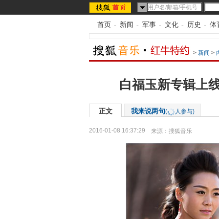
首页
-
新闻
-
军事
-
文化
-
历史
-
体
>
新闻
>
白福玉新专辑上线
正文
我来说两句
(
人参与)
2016-01-08 16:37:29
来源：
搜狐音乐