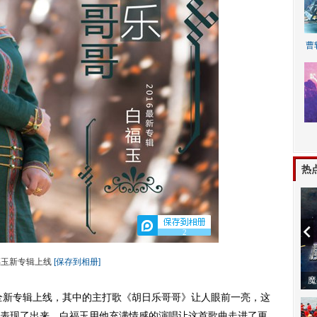
曹
A
热
2
福玉新专辑上线
[保存到相册]
动物系恋人啊 | 钟欣潼体验爱情哲学
南
新专辑上线，其中的主打歌《胡日乐哥哥》让人眼前一亮，这
表现了出来，白福玉用他充满情感的演唱让这首歌曲走进了更