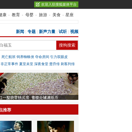
欢迎入驻搜狐媒体平台
健康
-
教育
-
母婴
-
旅游
-
美食
-
星座
新闻
|
专题
|
新声力量
|
试听
|
视频
：
死亡航班
饲养蜘蛛侠
夺命房间
引力双眼皮
：
非正常事件
夏至未至
深夜食堂
楚乔传
刺客列传
点推荐