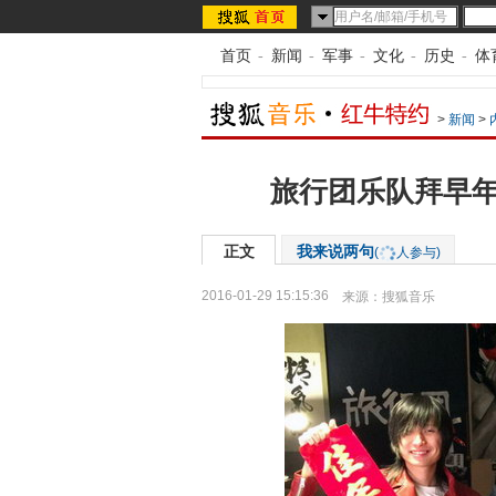
首页
-
新闻
-
军事
-
文化
-
历史
-
体
>
新闻
>
旅行团乐队拜早年
正文
我来说两句
(
人参与)
2016-01-29 15:15:36
来源：
搜狐音乐