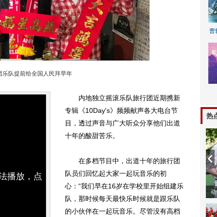
曹
团乐队提前给全国人民拜早年
内地独立摇滚乐队旅行团近期携新
A
专辑《10Day's》频频献声各大电台节
热
目，透过声音与广大听众分享他们出道
十年的酸甜苦乐。
在多档节目中，出道十年的旅行团
队员们回忆起大家一起玩音乐的初
无法播放，点
心：“我们早在16岁在学校里开始组建乐
动
队，那时候每天最快乐时候就是跟乐队
的小伙伴在一起玩音乐。尽管没有高档