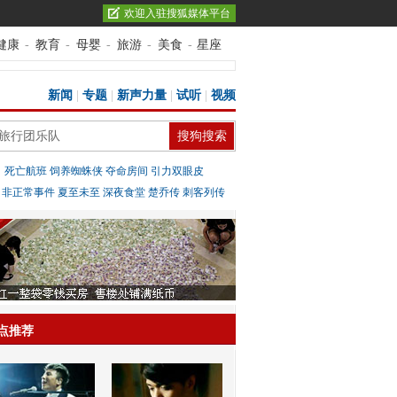
欢迎入驻搜狐媒体平台
健康
-
教育
-
母婴
-
旅游
-
美食
-
星座
新闻
|
专题
|
新声力量
|
试听
|
视频
：
死亡航班
饲养蜘蛛侠
夺命房间
引力双眼皮
：
非正常事件
夏至未至
深夜食堂
楚乔传
刺客列传
点推荐