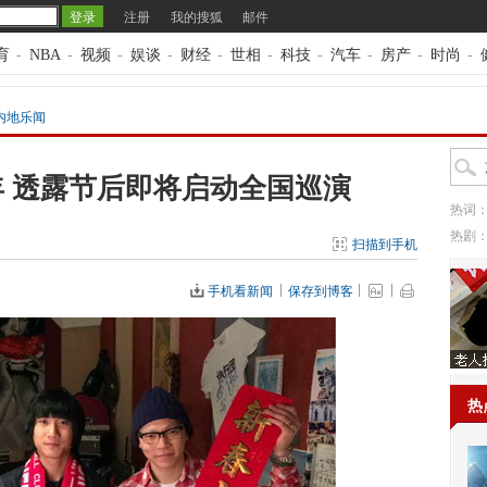
注册
我的搜狐
邮件
育
-
NBA
-
视频
-
娱谈
-
财经
-
世相
-
科技
-
汽车
-
房产
-
时尚
-
内地乐闻
 透露节后即将启动全国巡演
热词
热剧
扫描到手机
手机看新闻
保存到博客
热