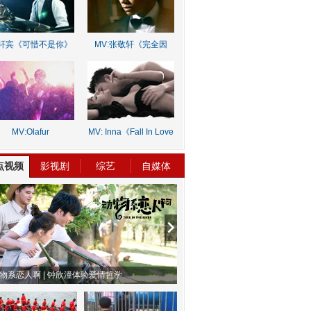
轩宾《可惜不是你》
MV:张敬轩《完全因
你》
MV:Olafur
MV: Inna《Fall In Love
rnalds《Old Skin》
Lie》
点视频
影视剧
综艺
自媒体
物系恋人啊 | 钟欣潼体验爱情哲学
南方有乔木 | “科创CP”渐入佳境