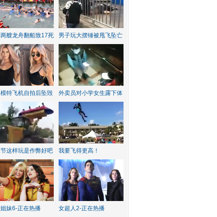
两艘龙舟翻船致17死
男子玩大摆锤被甩飞坠亡
红模特飞机自拍后坠毁
外卖员对小学女生露下体
水节这样玩是作弊好吧
我要飞得更高！
姐妹6-正在热播
女超人2-正在热播