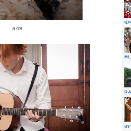
桂林
蔡韵晋
网
泼
破产