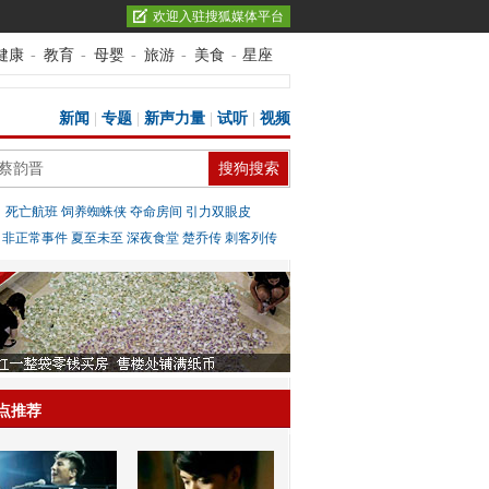
欢迎入驻搜狐媒体平台
健康
-
教育
-
母婴
-
旅游
-
美食
-
星座
新闻
|
专题
|
新声力量
|
试听
|
视频
：
死亡航班
饲养蜘蛛侠
夺命房间
引力双眼皮
：
非正常事件
夏至未至
深夜食堂
楚乔传
刺客列传
点推荐