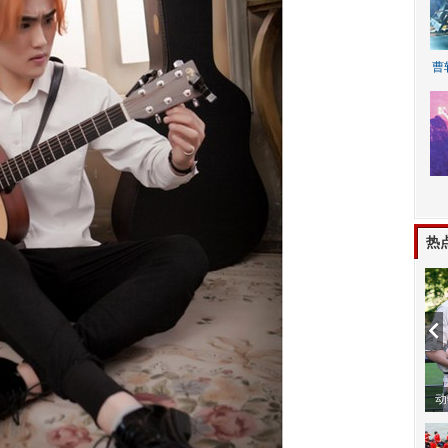
曹
A
热
动