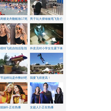
两艘龙舟翻船致17死
男子玩大摆锤被甩飞坠亡
红模特飞机自拍后坠毁
外卖员对小学女生露下体
水节这样玩是作弊好吧
我要飞得更高！
姐妹6-正在热播
女超人2-正在热播