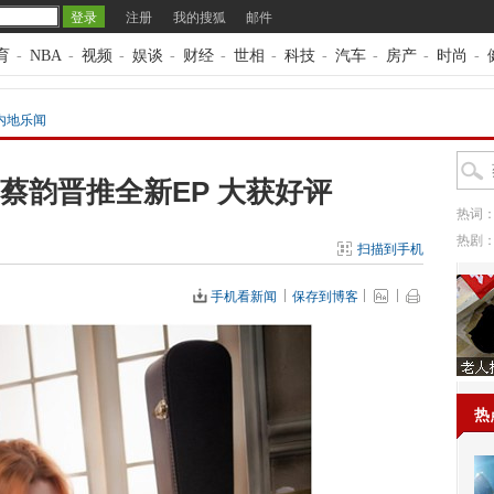
注册
我的搜狐
邮件
育
-
NBA
-
视频
-
娱谈
-
财经
-
世相
-
科技
-
汽车
-
房产
-
时尚
-
内地乐闻
蔡韵晋推全新EP 大获好评
热词
热剧
扫描到手机
手机看新闻
保存到博客
热