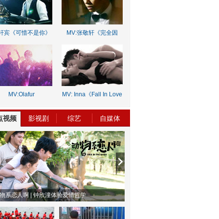
轩宾《可惜不是你》
MV:张敬轩《完全因
你》
MV:Olafur
MV: Inna《Fall In Love
rnalds《Old Skin》
Lie》
点视频
影视剧
综艺
自媒体
物系恋人啊 | 钟欣潼体验爱情哲学
南方有乔木 | “科创CP”渐入佳境