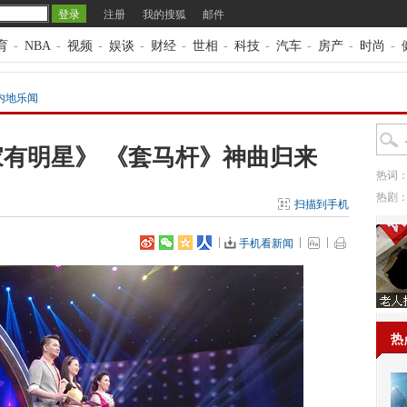
注册
我的搜狐
邮件
育
-
NBA
-
视频
-
娱谈
-
财经
-
世相
-
科技
-
汽车
-
房产
-
时尚
-
内地乐闻
有明星》 《套马杆》神曲归来
热词
热剧
扫描到手机
手机看新闻
热