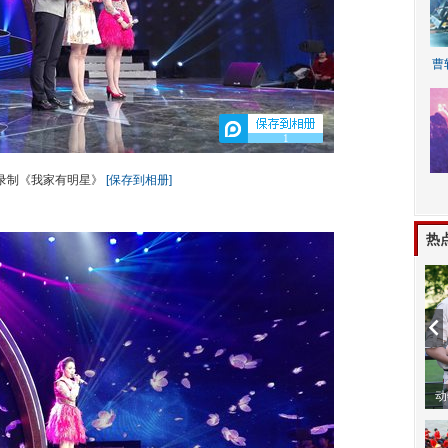
曹
1
录制《我家有明星》
[保存到相册]
A
热
动