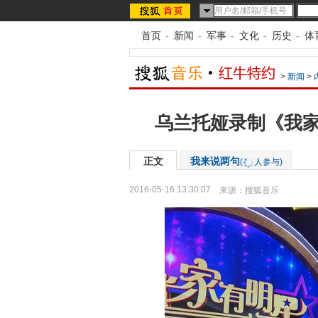
首页
-
新闻
-
军事
-
文化
-
历史
-
体
>
新闻
>
乌兰托娅录制《我家
正文
我来说两句
(
人参与)
2016-05-16 13:30:07
来源：
搜狐音乐