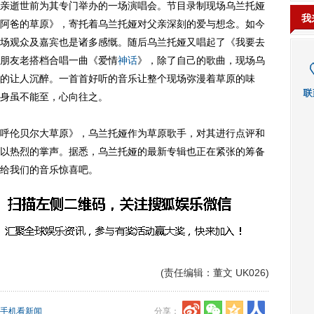
逝世前为其专门举办的一场演唱会。节目录制现场乌兰托娅
我
阿爸的草原》，寄托着乌兰托娅对父亲深刻的爱与想念。如今
场观众及嘉宾也是诸多感慨。随后乌兰托娅又唱起了《我要去
朋友老搭档合唱一曲《爱情
神话
》，除了自己的歌曲，现场乌
的让人沉醉。一首首好听的音乐让整个现场弥漫着草原的味
身虽不能至，心向往之。
伦贝尔大草原》，乌兰托娅作为草原歌手，对其进行点评和
以热烈的掌声。据悉，乌兰托娅的最新专辑也正在紧张的筹备
给我们的音乐惊喜吧。
(责任编辑：董文 UK026)
手机看新闻
分享：