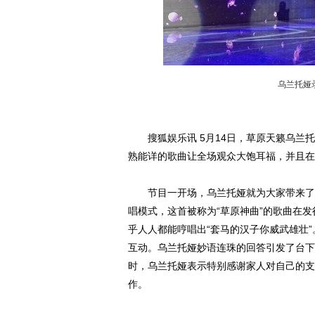
乌兰托娅
搜狐娱乐讯 5月14日，草原天籁乌兰托
熟能详的歌曲让全场观众大饱耳福，并且在
节目一开场，乌兰托娅就为大家带来了其
唱模式，这首被称为“草原神曲”的歌曲在
乎人人都能哼唱出“套马的汉子你威武雄壮
互动。乌兰托娅妙语连珠的回答引发了台下
时，乌兰托娅表示特别感谢家人对自己的支
作。