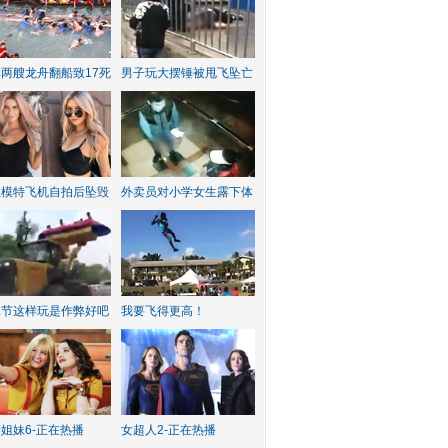
两艘龙舟翻船致17死
男子玩大摆锤被甩飞坠亡
红模特飞机自拍后坠毁
外卖员对小学女生露下体
水节这样玩是作弊好吧
我要飞得更高！
姐妹6-正在热播
女超人2-正在热播