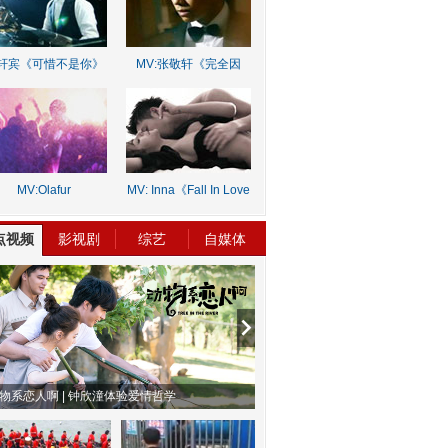
轩宾《可惜不是你》
MV:张敬轩《完全因
你》
MV:Olafur
MV: Inna《Fall In Love
rnalds《Old Skin》
Lie》
点视频
影视剧
综艺
自媒体
物系恋人啊 | 钟欣潼体验爱情哲学
南方有乔木 | “科创CP”渐入佳境