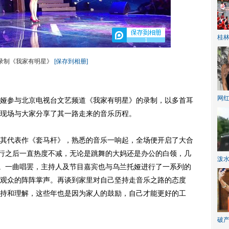
桂林
1
录制《我家有明星》
[保存到相册]
网
娅参与北京电视台文艺频道《我家有明星》的录制，以多首耳
现场与大家分享了其一路走来的音乐历程。
代表作《套马杆》，熟悉的音乐一响起，全场便开启了大合
发行之后一直热度不减，无论是跳舞的大妈还是办公的白领，几
泼
”。一曲唱罢，主持人及节目嘉宾也与乌兰托娅进行了一系列的
观众的阵阵掌声。再谈到家里对自己坚持走音乐之路的态度
持和理解，这些年也是因为家人的鼓励，自己才能更好的工
破产