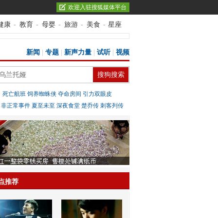
欢迎入驻搜狐媒体平台
健康
-
教育
-
母婴
-
旅游
-
美食
-
星座
新闻
|
专题
|
新声力量
|
试听
|
视频
：
死亡航班
饲养蜘蛛侠
夺命房间
引力双眼皮
：
非正常事件
夏至未至
深夜食堂
楚乔传
刺客列传
点推荐