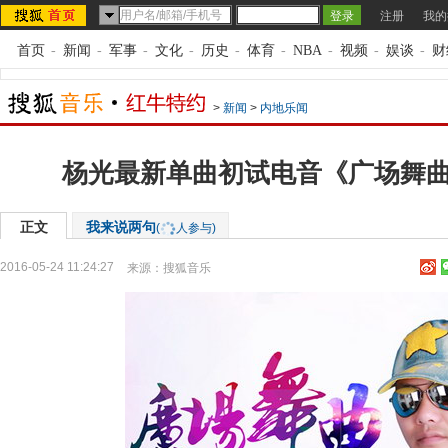
注册
我的
首页
-
新闻
-
军事
-
文化
-
历史
-
体育
-
NBA
-
视频
-
娱谈
-
财
>
新闻
>
内地乐闻
杨光最新单曲初试电音《广场舞曲
正文
我来说两句
(
人参与)
2016-05-24 11:24:27
来源：
搜狐音乐