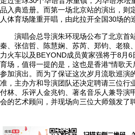
走过全球30个华语音乐重镇，为华语乐坛
品入典造册。而第一场北京站的演出，则定
人体育场隆重开唱，由此拉开全国30场的
演唱会总导演朱环现场公布了北京首站
秦、张信哲、陈慧娴、苏芮、郑钧、老狼
力火车以及BEYOND成员黄家强将于8月
育场，值得一提的是，这也是香港“情歌天
参加演出。而为了保证这次岁月流歌巡演
准，主办方和导演团队还决定聘请三位行
付林、乐评人金兆钧、著名音乐人兼导演
会的艺术顾问，并现场向三位大师颁发了