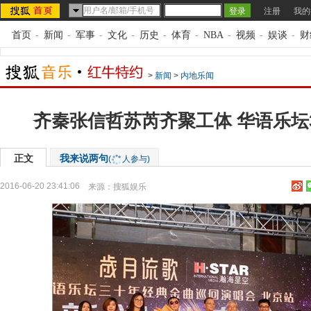
注册
我的
首页
-
新闻
-
军事
-
文化
-
历史
-
体育
-
NBA
-
视频
-
娱谈
-
财
>
新闻
>
内地乐闻
齐秦张信哲苏芮齐聚工体 华语乐坛
正文
我来说两句
(
人参与)
2016-06-20 23:41:06
来源：
搜狐娱乐