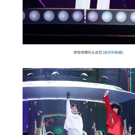
谭维维哪吒头造型
[保存到相册]