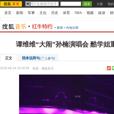
注册
我的
首页
-
新闻
-
军事
-
文化
-
历史
-
体育
-
NBA
-
视频
-
娱谈
-
财
>
新闻
>
内地乐闻
谭维维“大闹”孙楠演唱会 酷学姐
正文
我来说两句
(
人参与)
2016-06-24 10:30:58
来源：
搜狐音乐