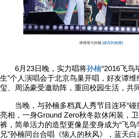
谭维维与孙楠
[保存到相册]
6月23日晚，实力唱将
孙楠
“2016飞
生”个人演唱会于北京鸟巢开唱，好友谭维
玺、周汤豪受邀助阵，重回校园生活，共
当晚，与孙楠多档真人秀节目连环“碰撞
亮相，一身Ground Zero秋冬款休闲装
裤，简单活力的造型更像是变身成为“飞鸟学
兄”孙楠同台合唱《恼人的秋风》，蓝天白