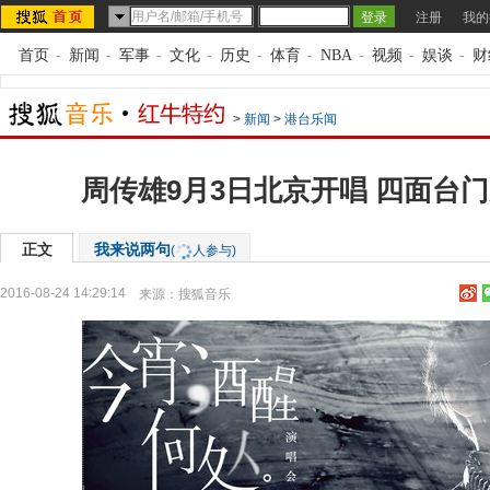
注册
我的
首页
-
新闻
-
军事
-
文化
-
历史
-
体育
-
NBA
-
视频
-
娱谈
-
财
>
新闻
>
港台乐闻
周传雄9月3日北京开唱 四面台
正文
我来说两句
(
人参与)
2016-08-24 14:29:14
来源：
搜狐音乐