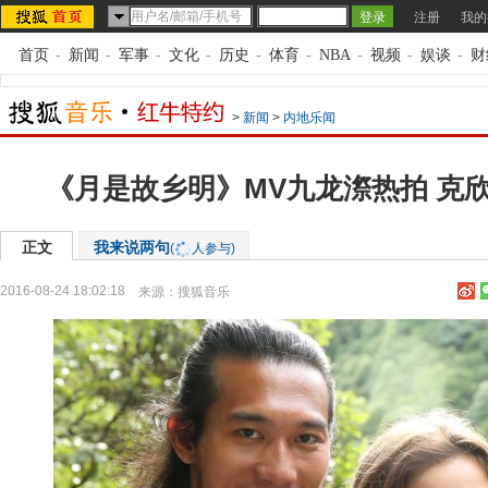
注册
我的
首页
-
新闻
-
军事
-
文化
-
历史
-
体育
-
NBA
-
视频
-
娱谈
-
财
>
新闻
>
内地乐闻
《月是故乡明》MV九龙漈热拍 克
正文
我来说两句
(
人参与)
2016-08-24 18:02:18
来源：
搜狐音乐