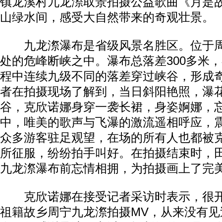
镇龙溪村九龙漈取景拍摄公益歌曲《月是故
山绿水间，感受大自然带来的奇观壮景。
九龙漈瀑布是省级风景名胜区。位于周
处的危峰断峡之中。瀑布总落差300多米，
程中连续九级不同的落差穿过峡谷，形成
者在拍摄现场了解到，当日斜阳艳照，瀑
谷，克欣诺娜身穿一袭长裙，身姿婀娜，
中，唯美的歌声与飞瀑的激流遥相呼应，
众多游客驻足观望，在场的所有人也都被
所征服，纷纷拍手叫好。在拍摄结束时，
九龙漈瀑布前忘情相拥，为拍摄画上了完
克欣诺娜在接受记者采访时表示，很开
祖籍故乡周宁九龙漈拍摄MV，从来没有见