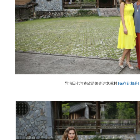
导演田七与克欣诺娜走进龙溪村
[保存到相册]