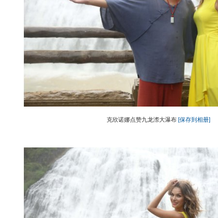
克欣诺娜点赞九龙漈大瀑布
[保存到相册]