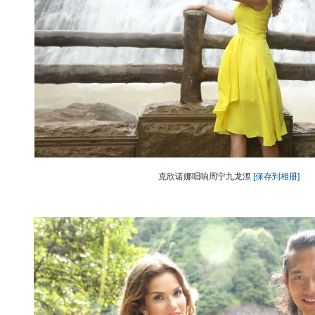
克欣诺娜唱响周宁九龙漈
[保存到相册]