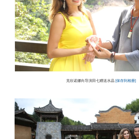
克欣诺娜向导演田七赠送水晶
[保存到相册]