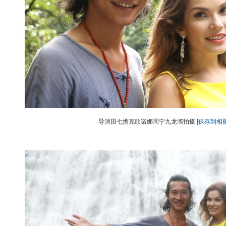
导演田七携克欣诺娜周宁九龙漈拍摄
[保存到相册
动物