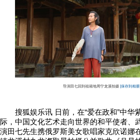
导演田七回到祖籍地周宁龙溪拍摄
[保存到相册
搜狐娱乐讯 日前，在“爱在政和”中华
际，中国文化艺术走向世界的和平使者、
演田七先生携俄罗斯美女歌唱家克欣诺娜