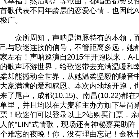
《幸福了然后呢》等歌曲，都唱出都会女
首歌代表不同年龄层的恋爱心情，也因此A-
极广。
众所周知，声呐是海豚特有的本领，而A
己与歌迷连接的信号，不管距离多远，她
家左右！声呐巡演自2015年开跑以来，A-
的歌声环游世界，给歌迷带去充满温暖和
柔却能撼动全世界，从她温柔坚毅的嗓音中感
大家满满的爱和感恩。本次内地场开跑，
来了尾声，成都(10.15)、南昌(10.22)
单里，并且均以在大麦和主办方旗下星尚
票！歌迷们可以登录以上2站购买门票，
人的“LIN”式情歌，现场还有神秘嘉宾助
个难忘的夜晚！你，没有理由忘记！金秋十月