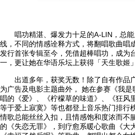
唱功精湛、爆发力十足的A-LIN，总能
线，不同的情感诠释方式，将翻唱歌曲唱成L
发行首张专辑至今，凭借超棒唱功，成为
一，更让她在华语乐坛上获得「天生歌姬
出道多年，获奖无数！除了自有作品广
为广告及电影主题曲外， 她在参赛《我是
唱的《爱》、《柠檬草的味道》、《狂风
等于爱上寂寞》等也都登上音乐热门排行
情歌总能丝丝入扣，且情感饱和度浓而不
的《失恋无罪》，到疗愈系暖心歌曲《大