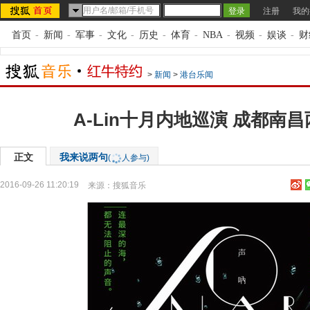
注册
我的
首页
-
新闻
-
军事
-
文化
-
历史
-
体育
-
NBA
-
视频
-
娱谈
-
财
>
新闻
>
港台乐闻
A-Lin十月内地巡演 成都南
正文
我来说两句
(
人参与)
2016-09-26 11:20:19
来源：
搜狐音乐