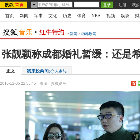
注册
我的
首页
-
新闻
-
军事
-
文化
-
历史
-
体育
-
NBA
-
视频
-
娱谈
-
财
>
新闻
>
内地乐闻
张靓颖称成都婚礼暂缓：还是
正文
我来说两句
(
人参与)
2016-12-05 22:55:45
来源：
搜狐娱乐