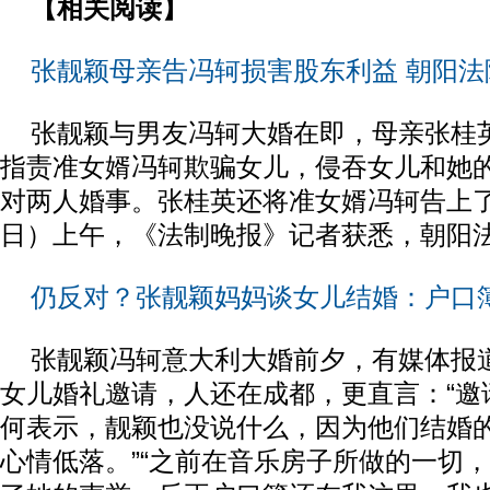
【相关阅读】
张靓颖母亲告冯轲损害股东利益 朝阳法
张靓颖与男友冯轲大婚在即，母亲张桂
指责准女婿冯轲欺骗女儿，侵吞女儿和她
对两人婚事。张桂英还将准女婿冯轲告上了
日）上午，《法制晚报》记者获悉，朝阳
仍反对？张靓颖妈妈谈女儿结婚：户口
张靓颖冯轲意大利大婚前夕，有媒体报
女儿婚礼邀请，人还在成都，更直言：“邀
何表示，靓颖也没说什么，因为他们结婚
心情低落。”“之前在音乐房子所做的一切