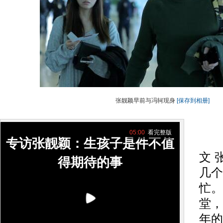
张靓颖早前与冯轲现身
[保存到相册]
05:00
看完整版
搜
专访张靓颖：生孩子是件不值
文 
得期待的事
几个
忙。
动物
堂，
年的