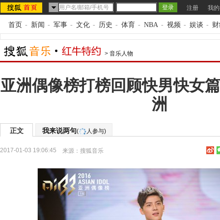
注册
我的
首页
-
新闻
-
军事
-
文化
-
历史
-
体育
-
NBA
-
视频
-
娱谈
-
财
>
音乐人物
亚洲偶像榜打榜回顾快男快女篇
洲
正文
我来说两句
(
人参与)
2017-01-03 19:06:45
来源：
搜狐音乐