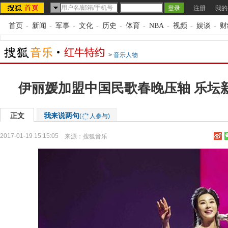
注册
我的
首页
-
新闻
-
军事
-
文化
-
历史
-
体育
-
NBA
-
视频
-
娱谈
-
财
>
音乐人物
伊丽媛加盟中国民歌春晚压轴 乐坛
正文
我来说两句
(
人参与)
2017-01-19 15:15:05
来源：
搜狐音乐