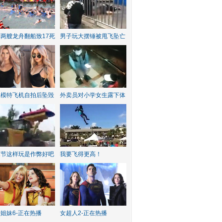
两艘龙舟翻船致17死
男子玩大摆锤被甩飞坠亡
红模特飞机自拍后坠毁
外卖员对小学女生露下体
水节这样玩是作弊好吧
我要飞得更高！
姐妹6-正在热播
女超人2-正在热播