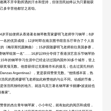
离不开辛勤挥洒的汗水和坚持，但张浩民始终认为只要能获
己多辛苦他都甘之若饴。
岁开始便师从香港著名钢琴教育家廖明飞老师学习钢琴；8岁
一名的优异成绩；12岁时即在南京图书馆音乐厅举办了个人首
度的《梅菲斯托圆舞曲》；15岁跟随廖明飞老师前往美国参赛，
比赛钢琴组第一名”……16岁以99分夺得了香港演艺音乐节钢琴协
15年的钢琴学习生涯中已经走访过国内国外30多个城市，登上
获奖项无数。他曾获得过克塞格市长的接见；也去过莫扎特的
zas Argentinas》，更是获得赞誉无数。“他情感丰富，热
张浩民的恩师廖明飞老师如此称赞他的与众不同。动感的节奏，
是张浩民独特的地方。就连乌克兰著名钢琴家卡丽娜•波波娃也
奏家”。
誉的杰出青年钢琴家，小小年纪，就有如此的阅历和成绩，