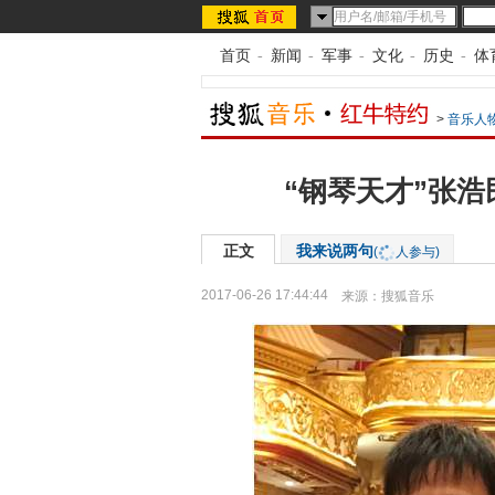
首页
-
新闻
-
军事
-
文化
-
历史
-
体
>
音乐人
“钢琴天才”张浩
正文
我来说两句
(
人参与)
2017-06-26 17:44:44
来源：
搜狐音乐