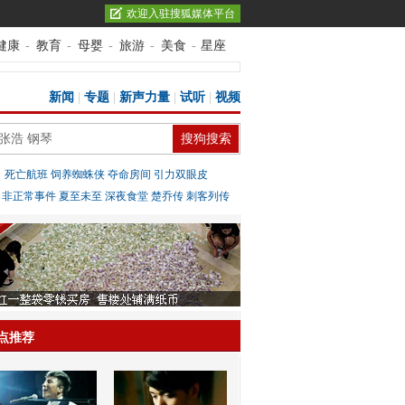
欢迎入驻搜狐媒体平台
健康
-
教育
-
母婴
-
旅游
-
美食
-
星座
新闻
|
专题
|
新声力量
|
试听
|
视频
：
死亡航班
饲养蜘蛛侠
夺命房间
引力双眼皮
：
非正常事件
夏至未至
深夜食堂
楚乔传
刺客列传
点推荐