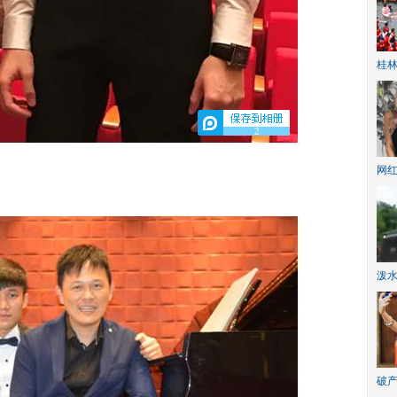
桂林
2
网
泼
破产