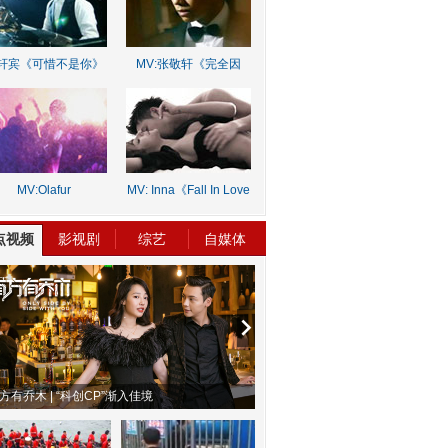
轩宾《可惜不是你》
MV:张敬轩《完全因
你》
MV:Olafur
MV: Inna《Fall In Love
rnalds《Old Skin》
Lie》
点视频
影视剧
综艺
自媒体
方有乔木 | “科创CP”渐入佳境
魔都风云 | 周冬雨任达华演父女