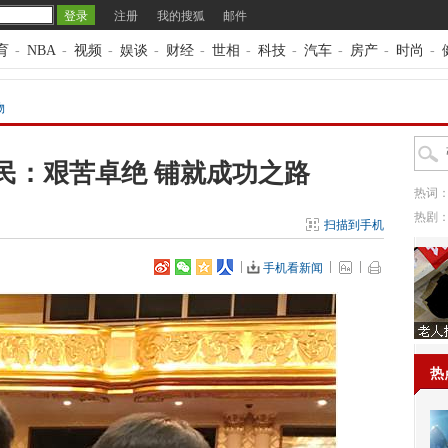
注册
我的搜狐
邮件
育
-
NBA
-
视频
-
娱谈
-
财经
-
世相
-
科技
-
汽车
-
房产
-
时尚
-
物
民：艰苦卓绝 铺就成功之路
热词
热剧
扫描到手机
手机看新闻
热