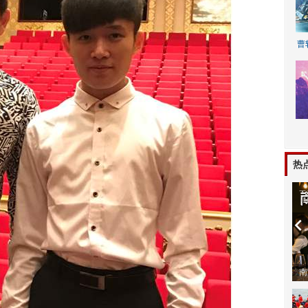
曹
A
热
动物系恋人啊 | 钟欣潼体验爱情哲学
南