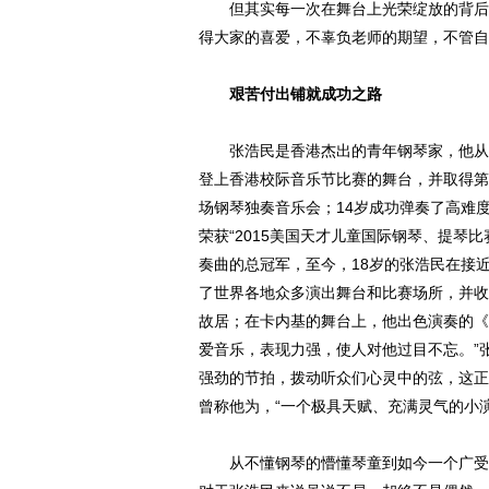
但其实每一次在舞台上光荣绽放的背后都
得大家的喜爱，不辜负老师的期望，不管自
艰苦付出铺就成功之路
张浩民是香港杰出的青年钢琴家，他从4
登上香港校际音乐节比赛的舞台，并取得第
场钢琴独奏音乐会；14岁成功弹奏了高难
荣获“2015美国天才儿童国际钢琴、提琴
奏曲的总冠军，至今，18岁的张浩民在接近
了世界各地众多演出舞台和比赛场所，并收
故居；在卡内基的舞台上，他出色演奏的《Dan
爱音乐，表现力强，使人对他过目不忘。”
强劲的节拍，拨动听众们心灵中的弦，这正
曾称他为，“一个极具天赋、充满灵气的小演
从不懂钢琴的懵懂琴童到如今一个广受赞