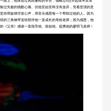
一路上，他体会过风雨兼程的辛苦，领略过5点早起练琴至深
验过失败的残酷心痛。但他至始至终没有放弃，凭着坚强的意
坚持用旋律抒发心声，用音乐感恩每一个帮助过他的人。因为
得的三角钢琴送给陪伴他一直成长的母校老师；因为感恩，他
的《父亲》感谢一直指导他、鼓励他、提携他的廖明飞老师！