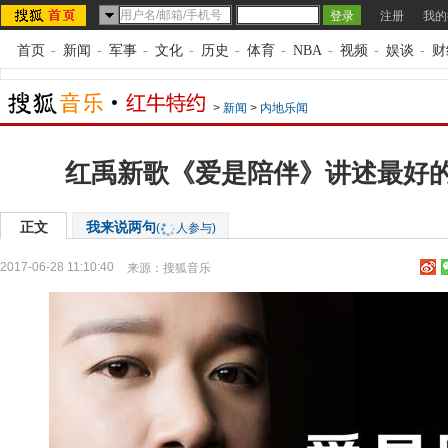
注册
我的
首页
-
新闻
-
军事
-
文化
-
历史
-
体育
-
NBA
-
视频
-
娱谈
-
财
>
新闻
>
内地乐闻
红禹新歌《爱是陪伴》讲述最好
正文
我来说两句
(
人参与)
2017-06-28 11:10:40
来源：
搜狐音乐