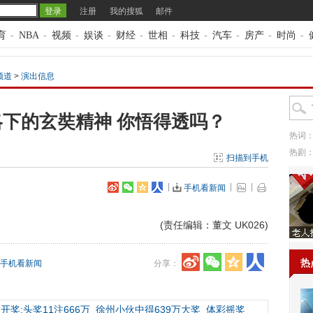
注册
我的搜狐
邮件
育
-
NBA
-
视频
-
娱谈
-
财经
-
世相
-
科技
-
汽车
-
房产
-
时尚
-
频道
>
演出信息
略下的玄奘精神 你悟得透吗？
热词
热剧
扫描到手机
手机看新闻
(责任编辑：董文 UK026)
热
手机看新闻
分享：
开奖:头奖11注666万
徐州小伙中得639万大奖
体彩摇奖