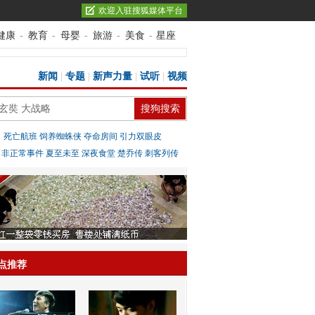
欢迎入驻搜狐媒体平台
健康
-
教育
-
母婴
-
旅游
-
美食
-
星座
新闻
|
专题
|
新声力量
|
试听
|
视频
：
死亡航班
饲养蜘蛛侠
夺命房间
引力双眼皮
：
非正常事件
夏至未至
深夜食堂
楚乔传
刺客列传
点推荐