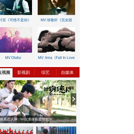
轩宾《可惜不是你》
MV:张敬轩《完全因
你》
MV:Olafur
MV: Inna《Fall In Love
rnalds《Old Skin》
Lie》
点视频
影视剧
综艺
自媒体
物系恋人啊 | 钟欣潼体验爱情哲学
南方有乔木 | “科创CP”渐入佳境