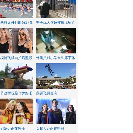
两艘龙舟翻船致17死
男子玩大摆锤被甩飞坠亡
红模特飞机自拍后坠毁
外卖员对小学女生露下体
水节这样玩是作弊好吧
我要飞得更高！
姐妹6-正在热播
女超人2-正在热播