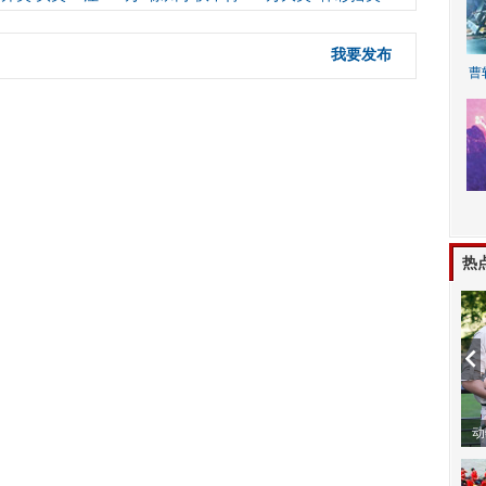
我要发布
曹
A
热
动