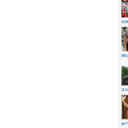
桂林
网
泼
破产