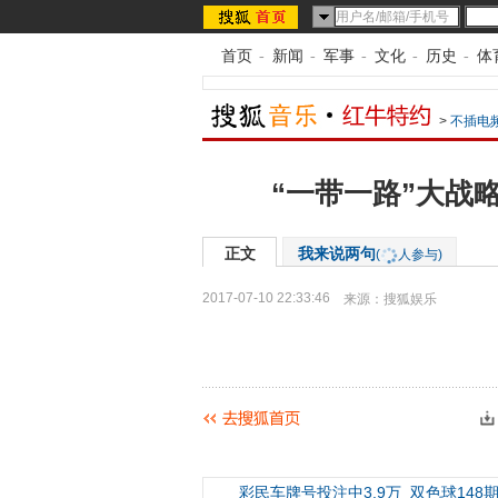
首页
-
新闻
-
军事
-
文化
-
历史
-
体
>
不插电
“一带一路”大战
正文
我来说两句
(
人参与)
2017-07-10 22:33:46
来源：
搜狐娱乐
彩民车牌号投注中3.9万
双色球148期