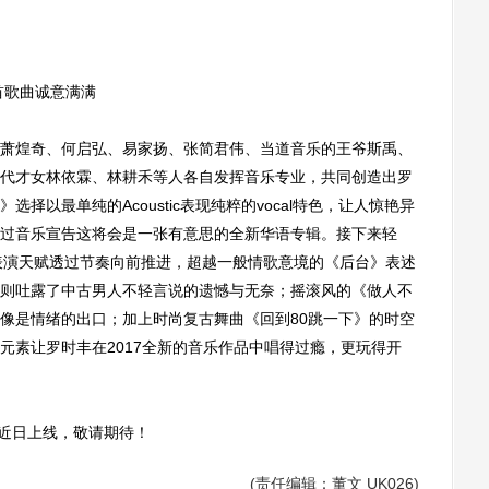
歌曲诚意满满
煌奇、何启弘、易家扬、张简君伟、当道音乐的王爷斯禹、
代才女林依霖、林耕禾等人各自发挥音乐专业，共同创造出罗
择以最单纯的Acoustic表现纯粹的vocal特色，让人惊艳异
过音乐宣告这将会是一张有意思的全新华语专辑。接下来轻
的表演天赋透过节奏向前推进，超越一般情歌意境的《后台》表述
则吐露了中古男人不轻言说的遗憾与无奈；摇滚风的《做人不
像是情绪的出口；加上时尚复古舞曲《回到80跳一下》的时空
元素让罗时丰在2017全新的音乐作品中唱得过瘾，更玩得开
近日上线，敬请期待！
(责任编辑：董文 UK026)