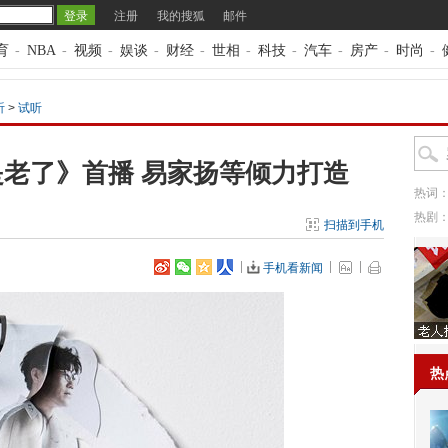
注册
我的搜狐
邮件
育
-
NBA
-
视频
-
娱谈
-
财经
-
世相
-
科技
-
汽车
-
房产
-
时尚
-
听
>
试听
老了》首播 易家扬等倾力打造
热词
热剧
扫描到手机
手机看新闻
热