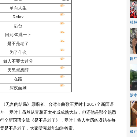
单向人生
Relax
桂林
后台
回到80跳一下
是不是老了
为了什么
网
做人不要太过分
天黑就想醉
在路
深夜面摊
泼
无言的结局》原唱者、台湾金曲歌王罗时丰2017全新国语
2年，罗时丰虽然从青葱正太变成成熟大叔，但还他是那个熟悉
行全新国语专辑《是不是老了》，罗时丰将人生历练凝结在每
竟是不是老了，大家听完就能知道答案。
破产