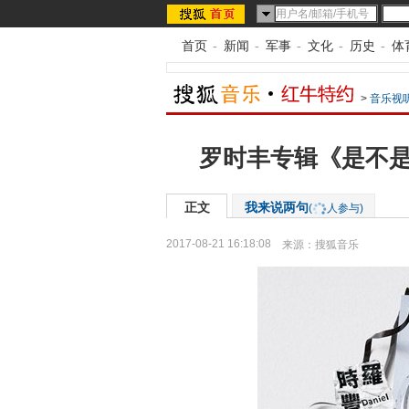
首页
-
新闻
-
军事
-
文化
-
历史
-
体
>
音乐视
罗时丰专辑《是不是
正文
我来说两句
(
人参与)
2017-08-21 16:18:08
来源：
搜狐音乐