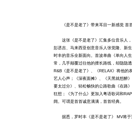
《是不是老了》带来耳目一新感觉 首首
这张《是不是老了》汇集多位音乐人，萧
彭丞吉、马来西亚创意音乐人张觉隆、新生
时丰的音乐全新面向。首波单曲《单向人生》选
常，几乎颠覆过往他的擅长路线，却隐隐透
R&B《是不是老了》、《RELAX》将他
艺人心声；《深夜面摊》、《天黑就想醉》
要太过分》、轻松畅快的公路歌曲《在路》
狂想；《为了什么》更加入粤语歌词和RAP
阔。可谓是首首诚意满满，首首经典。
据悉，罗时丰《是不是老了》 MV将于