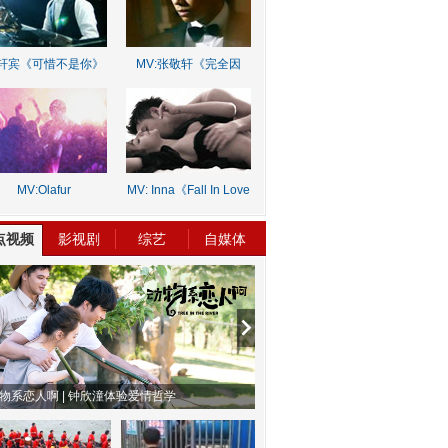
轩宾《可惜不是你》
MV:张敬轩《完全因
你》
MV:Olafur
MV: Inna《Fall In Love
rnalds《Old Skin》
Lie》
点视频
影视剧
综艺
自媒体
物系恋人啊 | 钟欣潼体验爱情哲学
南方有乔木 | “科创CP”渐入佳境