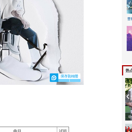
曹
A
热
1
动
曲目
试听