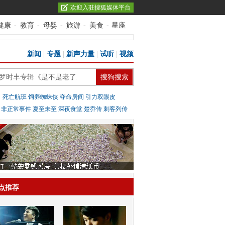
欢迎入驻搜狐媒体平台
健康
-
教育
-
母婴
-
旅游
-
美食
-
星座
新闻
|
专题
|
新声力量
|
试听
|
视频
：
死亡航班
饲养蜘蛛侠
夺命房间
引力双眼皮
：
非正常事件
夏至未至
深夜食堂
楚乔传
刺客列传
点推荐