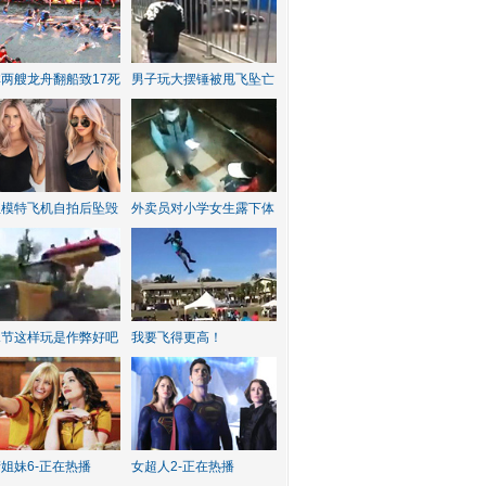
两艘龙舟翻船致17死
男子玩大摆锤被甩飞坠亡
红模特飞机自拍后坠毁
外卖员对小学女生露下体
水节这样玩是作弊好吧
我要飞得更高！
姐妹6-正在热播
女超人2-正在热播