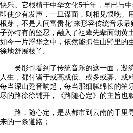
快乐。它根植于中华文化5千年，早已与
即使少有发声，一旦谋面，则相见恨晚。用
根芽，不是人间富贵花”来形容传统音乐最
子孙特有的坚忍，融入了祖辈先辈面朝黄
如今一片浮华之中，依然能抓住山野里的
徐地舒展枝丫。
吴彤也看到了传统音乐的这一面，凝练
人生，都付诸于或高或低、或多或寡、或
每当深山跫音响起，每当那细腻绵长的笙
尽的路徐徐铺开，《路随心定》的主旨也
路，随心定，是从都市到云南的千里寻
来的一条道路；