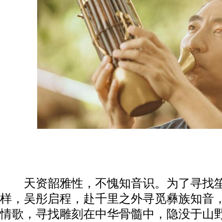
天资韶雅性，不愧知音识。为了寻找笙
样，吴彤启程，赴千里之外寻觅彝族知音
情歌，寻找雕刻在中华骨髓中，隐没于山