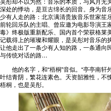
吴彤却不以为然：音乐的本质，与风月无
深处的悸动，是亘古绵长的回音。身为音
少有人走的路：北京满清贵族音乐世家笙
前轮回乐队的主唱、曾应邀为电影导演王
毒》终极版重新配乐、国内首个荣获格莱
记载得上的璀璨和耀眼，是吴彤对音乐的
让他走出了一条少有人知的路，一条通向
与传统对话的路…
他的名字，和“梧桐”音似。“亭亭南轩
叶结青阴，繁花连素色。天资韶雅性，不愧
梧桐，也是吴彤。