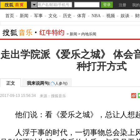
注册
我的
首页
-
新闻
-
军事
-
文化
-
历史
-
体育
-
NBA
-
视频
-
娱谈
-
财
>
新闻
>
内地乐闻
走出学院派《爱乐之城》 体会
种打开方式
正文
我来说两句
(
人参与)
2017-09-13 15:56:34
来源：
搜狐音乐
他们说：看《爱乐之城》，总让人想
人浮于事的时代，一切事物总会染上风