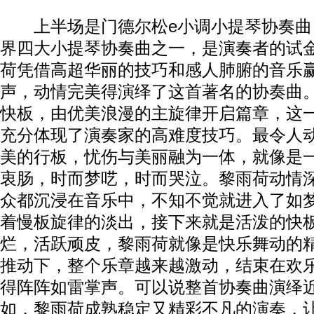
上半场是门德尔松e小调小提琴协奏曲
界四大小提琴协奏曲之一，是演奏者的试
荷凭借高超华丽的技巧和感人肺腑的音乐
声，动情完美得演绎了这首著名的协奏曲
快板，由优美浪漫的主旋律开启篇章，这
充分体现了演奏家的高难度技巧。最令人
美的行板，忧伤与美丽融为一体，就像是
衷肠，时而梦呓，时而哭泣。黎雨荷动情
众都沉浸在音乐中，不知不觉就进入了如
着慢板旋律的淡出，接下来就是活泼的快
烂，活跃顽皮，黎雨荷就像是快乐舞动的
推动下，整个乐章越来越激动，结束在欢
得阵阵如雷掌声。可以说整首协奏曲演绎
如，黎雨荷成熟稳定又精彩不凡的演奏，