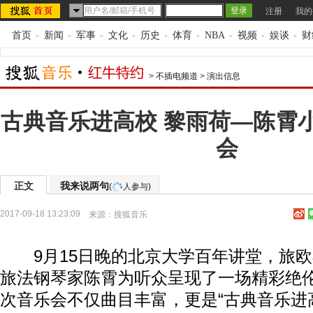
注册
我的
首页
-
新闻
-
军事
-
文化
-
历史
-
体育
-
NBA
-
视频
-
娱谈
-
财
>
不插电频道
>
演出信息
古典音乐进高校 黎雨荷—陈霄
会
正文
我来说两句
(
人参与)
2017-09-18 13:23:09
来源：
搜狐音乐
9月15日晚的北京大学百年讲堂，旅欧
旅法钢琴家陈霄为听众呈现了一场精彩绝
次音乐会不仅曲目丰富，更是“古典音乐进