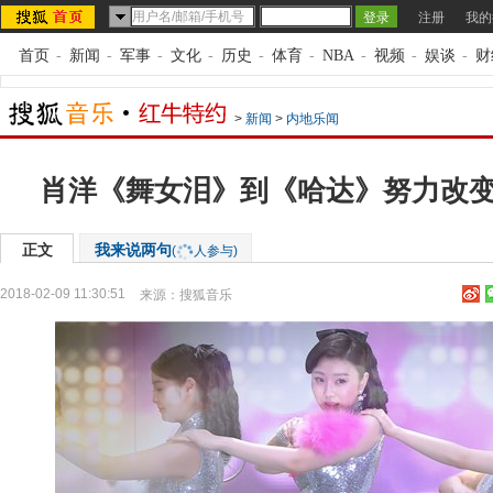
注册
我的
首页
-
新闻
-
军事
-
文化
-
历史
-
体育
-
NBA
-
视频
-
娱谈
-
财
>
新闻
>
内地乐闻
肖洋《舞女泪》到《哈达》努力改变
正文
我来说两句
(
人参与)
2018-02-09 11:30:51
来源：
搜狐音乐