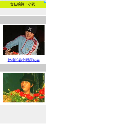
责任编辑：小双
孙楠长春个唱庆功会