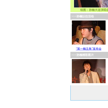
组图：孙楠大连演唱
>>>孙楠以往活动
“第一楠主角”发布会
>>>孙楠精彩图片