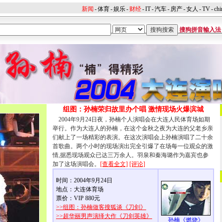
新闻
-
体育
-
娱乐
-
财经
-
IT
-
汽车
-
房产
-
女人
-
TV
-
chi
搜狗拼音输入法
组图：孙楠荣归故里办个唱 激情现场火爆滨城
2004年9月24日夜，孙楠个人演唱会在大连人民体育场如期
举行。作为大连人的孙楠，在这个金秋之夜为大连的父老乡亲
们献上了一场精彩的表演。在这次演唱会上孙楠演唱了二十余
首歌曲。两个小时的现场演出完全引爆了在场每一位观众的激
情,据悉现场观众已达三万余人。羽泉和秦海璐作为嘉宾也参
加了这场演唱会。
[查看全文]
[评论]
时间：2004年9月24日
地点：大连体育场
票价：VIP 880元
>>组图：孙楠做客搜狐谈《刀剑》
>>超华丽男声演绎大作《刀剑英雄》
孙楠《燃烧》