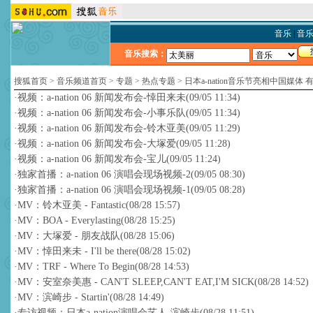
音乐
|
音
音乐搜索：
搜狐首页
>
音乐频道首页
>
专题
>
热点专题
>
日本a-nation音乐节亮相中国媒体
·
视频：a-nation 06 新闻发布会-悻田来未
(09/05 11:34)
·
视频：a-nation 06 新闻发布会-小事乐队
(09/05 11:34)
·
视频：a-nation 06 新闻发布会-铃木亚美
(09/05 11:29)
·
视频：a-nation 06 新闻发布会-大塚爱
(09/05 11:28)
·
视频：a-nation 06 新闻发布会-宝儿
(09/05 11:24)
·
独家首播：a-nation 06 演唱会现场视频-2
(09/05 08:30)
·
独家首播：a-nation 06 演唱会现场视频-1
(09/05 08:28)
·
MV：铃木亚美 - Fantastic
(08/28 15:57)
·
MV：BOA - Everylasting
(08/28 15:25)
·
MV：大塚爱 - 朋友战队
(08/28 15:06)
·
MV：悻田来未 - I'll be there
(08/28 15:02)
·
MV：TRF - Where To Begin
(08/28 14:53)
·
MV：安室奈美惠 - CAN'T SLEEP,CAN'T EAT,I'M SICK
(08/28 14:52)
·
MV：滨崎步 - Startin'
(08/28 14:49)
·
专访视频：日本a-nation演唱会艺人-滨崎步
(08/28 11:51)