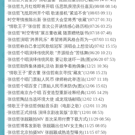
·
张信哲九月红馆即将开唱 伍思凯庾澄庆任嘉宾
(08/08 08:14)
·
张信哲飞抵郑州开个唱 歌迷接机“紧追不舍”
(08/03 09:11)
·
时空寄情推陈出新 张信哲大会堂将秀“收藏”
(07/27 01:31)
·
“情歌王子”张信哲 首次公开谈情感心路历程
(07/26 03:25)
·
张信哲“时空寄情”展古董收藏 随票赠绝版书
(07/18 07:48)
·
张信哲演唱"跨界民乐" 希望将两风格合而为一
(07/03 11:02)
·
张信哲称自己拿过民歌组冠军 演唱会上想尝试
(07/02 15:15)
·
张信哲个唱演绎传统民歌 “齐源组合”苦练舞
(06/20 10:21)
·
张信哲个唱演绎传统民歌 要让歌迷吓一跳(图)
(06/20 07:53)
·
张信哲助阵集体婚礼活动 新娘争着抱偶像
(12/21 10:36)
·
"情歌王子"爱古董 张信哲南京寻找"藏友"
(12/08 15:23)
·
张信哲个唱门票贴人民币 律师称此举违法
(12/07 11:18)
·
张信哲个唱百变 门票贴人民币来防伪(图)
(12/06 15:02)
·
张信哲南京办个唱 百变造型重新诠释经典
(12/05 14:29)
·
张信哲陶喆当选环境大使 成龙现场献唱
(12/02 13:42)
·
情歌王子张信哲倒贴音乐剧《电影之歌》
(12/01 11:28)
·
张信哲正式排练 演绎京剧改装版"京歌"
(12/01 08:53)
·
张信哲张靓颖拍MV 首次采用付费下载方式
(11/29 08:56)
·
张信哲博客发新歌 张靓颖出任MV女主角
(11/25 08:05)
·
张信哲北京拍摄MV 张靓颖成熟造型曝光
(11/15 07:50)