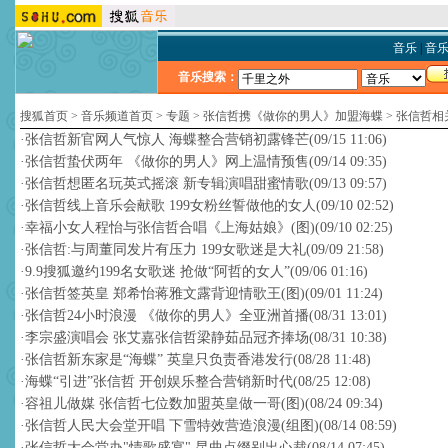
音乐
|
音
音乐搜索：
搜狐首页
>
音乐频道首页
>
专题
>
张信哲携《做你的男人》加盟海蝶
>
张信哲相
·
张信哲新官网人气惊人 海蝶整合营销初露锋芒
(09/15 11:06)
·
张信哲蛰伏两年 《做你的男人》网上温情预售
(09/14 09:35)
·
张信哲想匿名玩英式摇滚 新专辑演唱甜蜜情歌
(09/13 09:57)
·
张信哲线上音乐会献歌 199女粉丝誓做他的女人
(09/10 02:52)
·
幸福小女人程怡与张信哲合唱《上海姑娘》(图)
(09/10 02:25)
·
张信哲:与周董同发片有压力 199女歌迷是大礼
(09/09 21:58)
·
9.9搜狐邀约199名女歌迷 抢做“阿哲的女人”
(09/06 01:16)
·
张信哲签英皇 郑希怡蒋雅文露背迎情歌王(图)
(09/01 11:24)
·
张信哲24小时浪漫 《做你的男人》全亚洲首播
(08/31 13:01)
·
李宗盛演唱会 张艾嘉张信哲梁静茹品冠齐捧场
(08/31 10:38)
·
张信哲新东家是“海蝶” 英皇只负责香港发行
(08/28 11:48)
·
海蝶“引进”张信哲 开创娱乐整合营销新时代
(08/25 12:08)
·
容祖儿做媒 张信哲七位数加盟英皇做一哥(图)
(08/24 09:34)
·
张信哲人民大会堂开唱 下雪特效营造浪漫(组图)
(08/14 08:59)
·
张信哲大会堂办"情歌盛宴" 昆曲点缀别出心裁
(08/14 07:45)