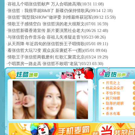
·
容祖儿个唱张信哲献声 万人合唱掀高潮
(10/31 11:08)
·
张信哲：我很早就R&B了 新碟仍保持情歌风
(09/14 12:18)
·
张信哲“我型我SHOW”做评委 刘维最终获冠军
(09/12 15:59)
·
情歌王子感情空白 张信哲演的老大很斯文
(07/01 16:59)
·
张信哲新碟香港宣传 新片要演黑社会老大
(06/26 12:48)
·
与张信哲合作音乐会 容祖儿失准疑走音?
(05/23 08:26)
·
从天而降 年近四旬的张信哲扮王子唱情歌
(05/01 09:11)
·
看张信哲大玩72变 观众反应褒贬不一(图)
(05/01 09:04)
·
情歌王子张信哲两载磨剑 红歌汇聚震北京
(03/24 19:29)
·
个唱票房一路走高 张信哲不敢唱“老鼠”
(03/23 03:30)
月亮之上
桃花朵朵开
不怕不怕
两只蝴蝶
隐形的翅膀
求佛
香水有毒