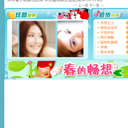
<< 上一页
下一页 >>
月亮之上
桃花朵朵开
不怕不怕
两只蝴蝶
隐形的翅膀
求佛
香水有毒