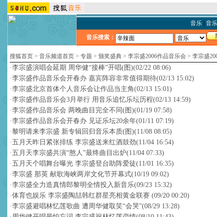
音乐
|
音
音乐搜索：
搜狐首页
>
音乐频道首页
>
专题
>
颁奖盛典
>
李宗盛2006作品音乐会
>
李宗盛20
·
李宗盛演唱会延期 周华健“接棒”开唱(图)
(02/22 08:06)
·
李宗盛作品音乐会开春办 嘉宾阵容非常值得期待
(02/13 15:02)
·
李宗盛北京首体个人音乐会让作品当主角
(02/13 15:01)
·
李宗盛作品音乐会3月举行 用音乐追忆乐坛历程
(02/13 14:59)
·
李宗盛作品音乐会 两晚曲目完全不同(图)
(01/19 07:58)
·
李宗盛作品音乐会开春办 见证乐坛20余年
(01/11 07:19)
·
黎明请来李宗盛 新专辑回归音乐本质(图)
(11/08 08:05)
·
五月天昨日紧张排练 李宗盛送来红酒鼓劲
(11/04 16:54)
·
五月天李宗盛共演“憨人”最终曲目出炉
(11/04 07:33)
·
五月天个唱舞台曝光 李宗盛登台助阵爱徒
(11/01 16:35)
·
李宗盛 那英 献歌海峡两岸文化节开幕式
(10/19 09:02)
·
李宗盛全力造真情郎黎明全情投入新音乐
(09/23 15:32)
·
体育也娱乐 李宗盛陶喆韩红群星亮相黄金联赛
(09/20 00:20)
·
李宗盛避唱林忆莲歌曲 遭周华健取笑“会哭”
(08/29 13:28)
·
周华健开唱最怕忘词 李宗盛祝林忆莲恋情
(08/10 11:43)