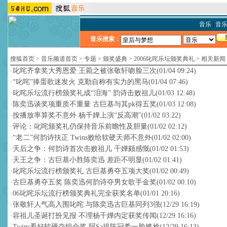
音乐
|
音
音乐搜索：
搜狐首页
>
音乐频道首页
>
专题
>
颁奖盛典
>
2006叱咤乐坛颁奖典礼
>
相关新闻
·
叱咤齐拿奖大秀恩爱 王菀之被张敬轩吻脸三次
(01/04 09:24)
·
“叱咤”捧蛋歌迷发火 克勤自称有实力的黑马
(01/04 07:46)
·
叱咤乐坛流行榜颁奖礼成“泪海” 韵诗击败祖儿
(01/03 12:48)
·
陈奕迅谈奖项重质不重量 古巨基与其pk得五奖
(01/03 12:08)
·
按播放率算奖不意外 杨千嬅上演“反高潮”
(01/02 03:22)
·
评论：叱咤颁奖礼仍保持音乐前瞻性及胆量
(01/02 02:12)
·
“老二”何韵诗扶正 Twins败给软硬天师不意外
(01/02 02:00)
·
天后之争：何韵诗首次击败祖儿 千嬅颇感慨
(01/02 01:53)
·
天王之争：古巨基小胜陈奕迅 差距不明显
(01/02 01:41)
·
叱咤乐坛流行榜颁奖礼 古巨基勇夺五项大奖
(01/02 00:49)
·
古巨基勇夺五奖 陈奕迅何韵诗夺男女歌手金奖
(01/02 00:10)
·
06叱咤乐坛流行榜颁奖典礼完全获奖名单
(01/01 20:16)
·
张敬轩人气高入围叱咤 与陈奕迅古巨基同列3强
(12/29 16:19)
·
容祖儿圣诞打扮见报 不理杨千嬅内定获奖传闻
(12/29 16:16)
·
Twins看好软硬夺组合奖 阿Sa提陈冠希一脸尴尬
(12/29 16:13)