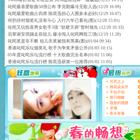
·
叱咤最喜爱歌曲50强公布 李克勤爆冷无歌入选
(12/29 16:09)
·
叱咤最爱歌曲占四席 陈奕迅担心入围多未必好
(12/29 16:07)
·
何韵诗对颁奖礼没有斗心 入行六年已看化(图)
(12/28 15:01)
·
叱咤又玩惊喜男女歌手3强 "软硬天师"暂时领先
(12/20 10:33)
·
后辈谢安琪踢走容祖儿 爆冷闯入叱咤网投三强
(12/19 11:28)
·
叱咤奖是非不断 祖儿失奖被指有黑幕(图)
(01/04 09:34)
·
香港叱咤乐坛颁奖礼 歌手为争奖矛盾公开
(01/03 10:15)
·
05年度叱咤乐坛流行榜 十大歌曲完全名单
(01/02 11:06)
·
香港叱咤乐坛流行榜 陈奕迅获第一位推荐
(01/02 11:05)
月亮之上
桃花朵朵开
不怕不怕
两只蝴蝶
隐形的翅膀
求佛
香水有毒