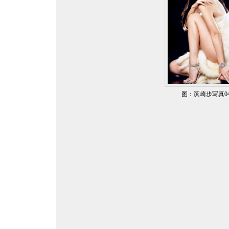
图：滨崎步写真0