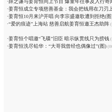
·
薛之谦与姜育恒同上节目 爆童年往事及入行奇
·
姜育恒成立专项慈善基金：我会把钱用在刀刃
·
姜育恒10月来沪开唱 向李宗盛邀歌遭到拒绝(图
·
“爱的痕迹”上海站 慈善启航姜育恒邀王杰助阵
(
·
姜育恒个唱邀“飞碟”旧臣 暗示纵贯线只为捞钱
(
·
姜育恒洗尽铅华：“大哥我曾经也偶像过”(图)
(0