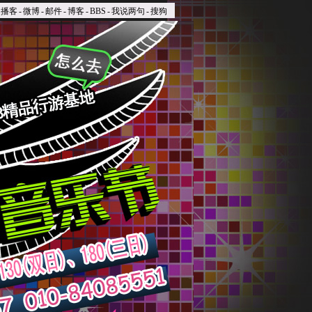
播客
-
微博
-
邮件
-
博客
-
BBS
-
我说两句
-
搜狗