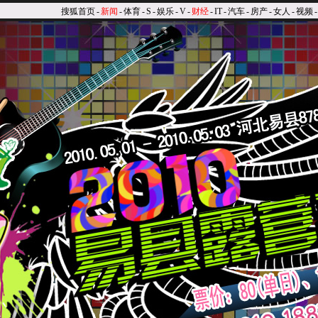
搜狐首页
-
新闻
-
体育
-
S
-
娱乐
-
V
-
财经
-
IT
-
汽车
-
房产
-
女人
-
视频
-