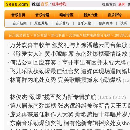
搜狐首页
-
新闻
-
音乐首页
音乐专题
嘻哈专区
新声力量
音乐评论
音乐新闻
|
原创秀场
|
音乐排行
|
音乐人物
|
独家稿件
|
试听
音乐频道首页
>
音乐专题
>
热点专题
>
2010第八届东南劲爆音乐榜
>
2010第
·
万芳欢喜丰收年 颁奖礼与齐豫潘越云同台献歌
(
·
《珍爱女人》黄小琥缺席 东南劲爆榜豪情绽放
(
·
何洁公司回应弃奖：离开事出有因并未耍大牌
(
·
飞儿乐队获劲爆最佳组合奖 遭媒体现场逼问婚
·
林育群内地处女秀 完美歌喉震撼东南劲爆榜
(12
·
林俊杰“劲爆”揽五奖为新专辑护航
(12/06 13:57)
·
第八届东南劲爆榜 张杰谭维维被称新晋天王天
·
庞龙再获最佳制作人大奖 新歌感悟十年唱片岁
·
东南音乐劲爆颁奖礼 柯有伦新专辑摇滚处女sho