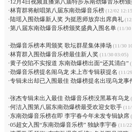
·
12月4日视频直播第八届特步东南劲爆音乐榜颁
·
林育群将献唱第八届东南劲爆音乐榜
(12/02 12:1
·
陆瑶入围劲爆新人奖 为挺恩师放弃出席典礼
(12
·
第八届东南劲爆音乐榜颁奖盛典入围名单
(11/30
·
劲爆音乐榜本周颁奖 歌坛群星集体捧场
(11/30 1
·
林育群入围劲爆音乐榜最佳新人奖
(11/30 03:05)
·
黄子佼陷不实报道 东南劲爆榜出面“还其清白”
(
·
劲爆音乐榜提名闹乌龙 未上市专辑获提名
(11/29
·
专辑未出却已入围最佳 劲爆榜提名出现乌龙事
·
张杰专辑未出入最佳 劲爆音乐榜没黑幕有乌龙
(
·
何洁入围第八届东南劲爆榜最受欢迎女歌手
(11/
·
东南劲爆音乐榜在即 李宇春今年未发专辑缺席
(
·
05超女入围“东南劲爆音乐榜” 独缺李宇春
(11/22