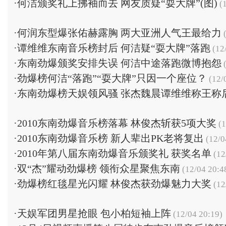
·
何洁颁奖礼上拂袖而去 网友质疑“耍大牌”(图)
(1
·
何润东型爆张佑赫露胸 两大亚洲人气王最给力
(
·
谭维维东南音乐榜封后 何洁疑“耍大牌”落跑
(12
·
东南劲爆颁奖安排失误 何洁中途落跑微博抱怨
(
·
劲爆榜何洁“落跑”“耍大牌”只因一个座位？
(12/
·
东南劲爆榜天娱领风骚 张杰魏晨谭维维称王称
·
2010东南劲爆音乐榜落幕 林俊杰斩获5项大奖
(1
·
2010东南劲爆音乐榜 新人辈出PK老将复出
(12/0
·
2010年第八届东南劲爆音乐颁奖礼 获奖名单
(12
·
双“杰”耀动劲爆榜 领衔众星聚焦东南
(12/04 20:4
·
劲爆榜红毯星光闪耀 林俊杰获劲爆魅力大奖
(12
·
天娱军团男星抢眼 包小柏短袖上阵
(12/04 20:19)