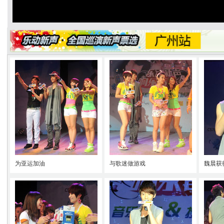
为亚运加油
与歌迷做游戏
魏晨获