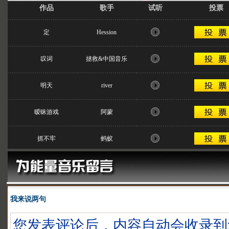
作品
歌手
试听
投票
定
Hession
叹词
拯救&中国音乐
明天
river
暧昧游戏
阿蒙
抓不牢
蚂蚁
我来说两句