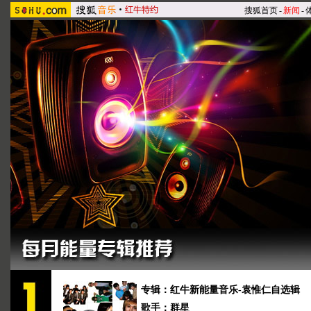
搜狐首页
-
新闻
-
专辑：红牛新能量音乐-袁惟仁自选辑
歌手：群星