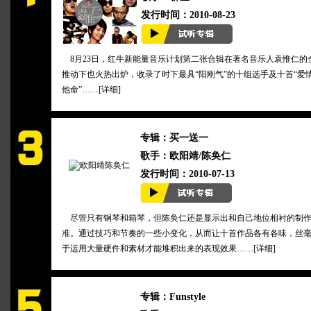
发行时间：2010-08-23
8月23日，红牛新能量音乐计划第二张合辑在著名音乐人袁惟仁的
推动下也火热出炉，收录了时下最具“阳刚气”的十组选手及十首“爱
他命”……[
详细
]
专辑：买一送一
歌手：欧阳靖/陈奂仁
发行时间：2010-07-13
尽管只有钢琴和箱琴，但陈奂仁还是显示出和自己地位相衬的制
准。通过技巧和节奏的一些小变化，从而让十首作品各有各味，丝
于运用大量硬件和素材才能堆积出来的表现效果……[
详细
]
专辑：Funstyle