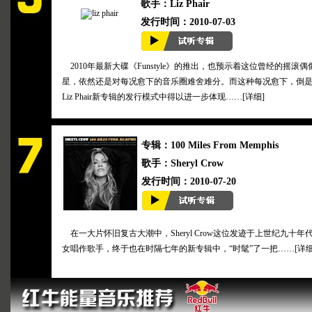
歌手：Liz Phair
发行时间：2010-07-03
2010年最新大碟《Funstyle》的推出，也预示着这位曾经的摇滚偶
星，依然还是对每况愈下的音乐圈难舍难分。而这种每况愈下，倒
Liz Phair新专辑的发行模式中得以进一步体现……[
详细
]
专辑：100 Miles From Memphis
歌手：Sheryl Crow
发行时间：2010-07-20
在一大片怀旧复古大潮中，Sheryl Crow这位发迹于上世纪九十年
女唱作歌手，终于也在时隔七年的新专辑中，“时髦”了一把……[
详