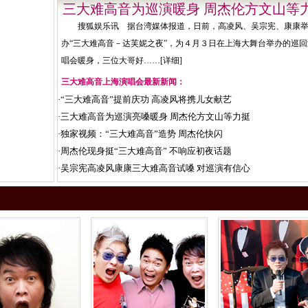
三大难高音为巡演暖身 周杰伦方文山等
搜狐娱乐讯 据台湾媒体报道，日前，高凌风、吴宗宪、康康
办“三大难高音－达芙妮之夜”，为４月３日在上海大舞台举办的巡回
唱会暖身，三位大哥好……[
详细
]
三大难高音上海演唱会最新新闻：
·
“三大难高音”提前庆功 高凌风将携儿女献艺
·
三大难高音为巡演亮嗓暖身 周杰伦方文山等力挺
·
独家视频：“三大难高音”造势 周杰伦快闪
·
周杰伦现身挺“三大难高音” 不响应初夜话题
·
吴宗宪高凌风康康三大难高音试嗓 对巡演有信心