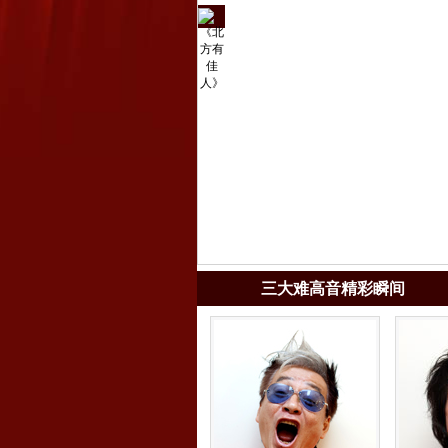
电视
剧
《北
方有
佳
人》
三大难高音精彩瞬间