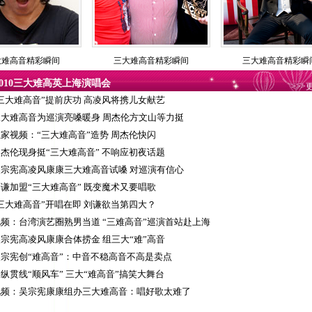
大难高音精彩瞬间
三大难高音精彩瞬间
三大难高音精彩瞬
2010三大难高英上海演唱会
>>>
三大难高音”提前庆功 高凌风将携儿女献艺
三大难高音为巡演亮嗓暖身 周杰伦方文山等力挺
家视频：“三大难高音”造势 周杰伦快闪
杰伦现身挺“三大难高音” 不响应初夜话题
吴宗宪高凌风康康三大难高音试嗓 对巡演有信心
谦加盟“三大难高音” 既变魔术又要唱歌
三大难高音”开唱在即 刘谦欲当第四大？
视频：台湾演艺圈熟男当道 “三难高音”巡演首站赴上海
宗宪高凌风康康合体捞金 组三大“难”高音
吴宗宪创“难高音”：中音不稳高音不高是卖点
纵贯线“顺风车” 三大“难高音”搞笑大舞台
视频：吴宗宪康康组办三大难高音：唱好歌太难了